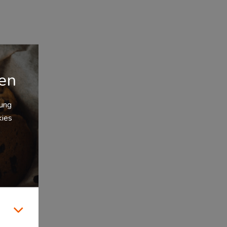
gen
zung
kies