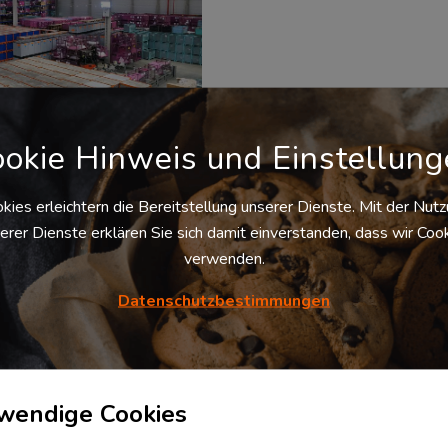
okie Hinweis und Einstellun
istikzentrum München -
kies erleichtern die Bereitstellung unserer Dienste. Mit der Nut
erfläche ab sofort zur
erer Dienste erklären Sie sich damit einverstanden, dass wir Coo
fügung!
verwenden.
85652
Pliening
, Deutschland
sind auf der Suche nach einem
Datenschutzbestimmungen
vativen, soliden und flexiblen
elständisch geprägten
sikdienstleister? Dann sind Sie
uns genau an der richtigen
le. Mit 20 Standorten in
pa...
wendige Cookies
Verfügbare