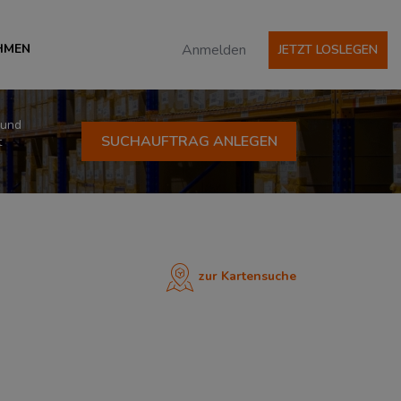
HMEN
Anmelden
JETZT LOSLEGEN
 und
SUCHAUFTRAG ANLEGEN
t
zur Kartensuche