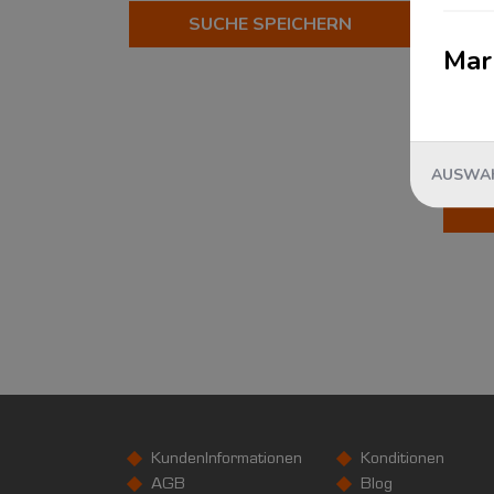
Automotive
SUCHE SPEICHERN
?
Beauty & Lifestyle
?
Mar
Chemical Services
?
Corporate Fashion
?
eCommerce & Retail
?
Elektronik & Hightech
?
AUSWAH
Fashion & Lifestyle
?
Food & Supplements
?
Home & Living
?
Industrial
?
Konsumgüterindustrie
?
Lebensmittelindustrie
?
Pharma & Healthcare
?
Schuhe & Accessoires
?
Sports & Outdoor
?
KundenInformationen
Konditionen
AGB
Blog