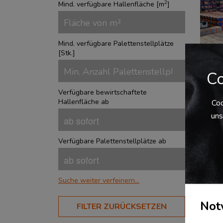
2
Mind. verfügbare Hallenfläche [
m
]
Mind. verfügbare Palettenstellplätze
[
Stk.
]
Co
Verfügbare bewirtschaftete
Log
Hallenfläche ab
Coo
Lag
uns
Ver
Verfügbare Palettenstellplätze ab
Sie 
inno
mitt
Logi
Suche weiter verfeinern...
bei 
Stel
BRANCHEN
Euro
Not
FILTER ZURÜCKSETZEN
Aerospace
?