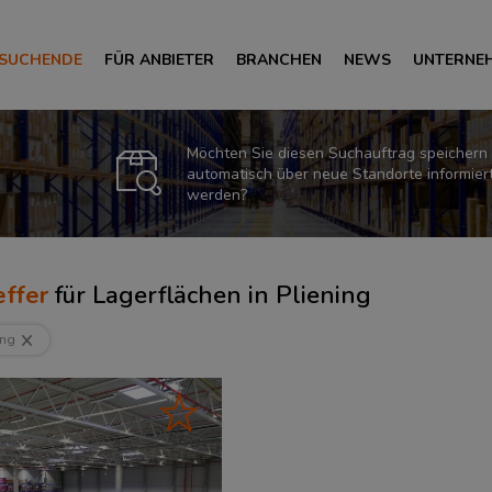
 SUCHENDE
FÜR ANBIETER
BRANCHEN
NEWS
UNTERNE
Möchten Sie diesen Suchauftrag speichern
automatisch über neue Standorte informier
werden?
ffer
für
Lagerflächen in Pliening
ing