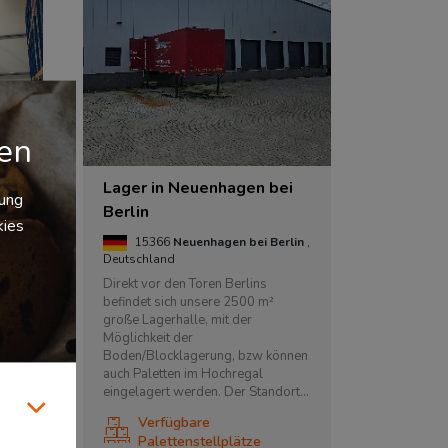
gen
Lager in Neuenhagen bei
zung
Berlin
kies
in
,
15366
Neuenhagen bei Berlin
,
Deutschland
ible
Direkt vor den Toren Berlins
befindet sich unsere 2500 m²
große Lagerhalle, mit der
Möglichkeit der
Boden/Blocklagerung, bzw können
auch Paletten im Hochregal
eingelagert werden. Der Standort...
Verfügbare
Palettenstellplätze