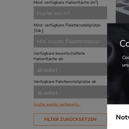
2
Mind. verfügbare Hallenfläche [
m
]
Mind. verfügbare Palettenstellplätze
[
Stk.
]
Co
Verfügbare bewirtschaftete
mul
Coo
Hallenfläche ab
uns
Deu
▪ Zi
(Leb
Verfügbare Palettenstellplätze ab
Kon
Indu
▪ In
Nutz
Suche weiter verfeinern...
Lage
24/
BRANCHEN
Not
FILTER ZURÜCKSETZEN
Aerospace
?