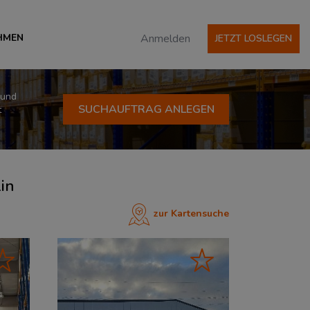
HMEN
Anmelden
JETZT LOSLEGEN
 und
SUCHAUFTRAG ANLEGEN
t
lin
zur Kartensuche