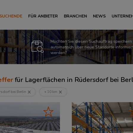
 SUCHENDE
FÜR ANBIETER
BRANCHEN
NEWS
UNTERNE
Möchten Sie diesen Suchauftrag speichern
automatisch über neue Standorte informier
werden?
ffer
für
Lagerflächen in Rüdersdorf bei Ber
sdorf bei Berlin
+ 10 km