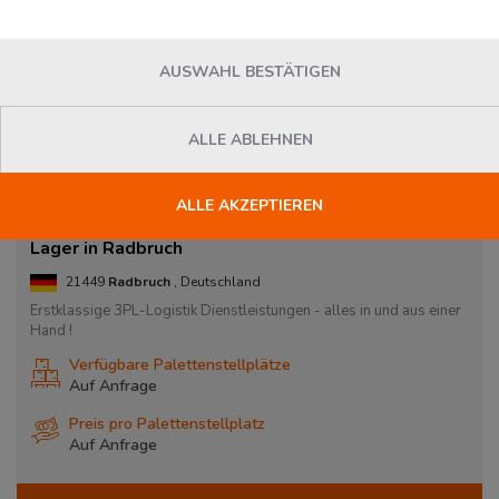
AUSWAHL BESTÄTIGEN
ALLE ABLEHNEN
ALLE AKZEPTIEREN
Lager in Radbruch
21449
Radbruch
, Deutschland
Erstklassige 3PL-Logistik Dienstleistungen - alles in und aus einer
Hand !
Verfügbare Palettenstellplätze
Auf Anfrage
Preis pro Palettenstellplatz
Auf Anfrage