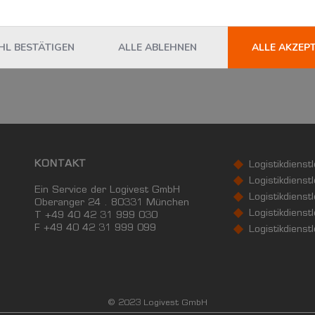
DETAILS
L BESTÄTIGEN
ALLE ABLEHNEN
ALLE AKZEP
KONTAKT
Logistikdienst
Logistikdienst
Ein Service der Logivest GmbH
Logistikdienst
Oberanger 24 . 80331 München
Logistikdienstl
T +49 40 42 31 999 030
F
+49 40 42 31 999 099
Logistikdienst
© 2023 Logivest GmbH