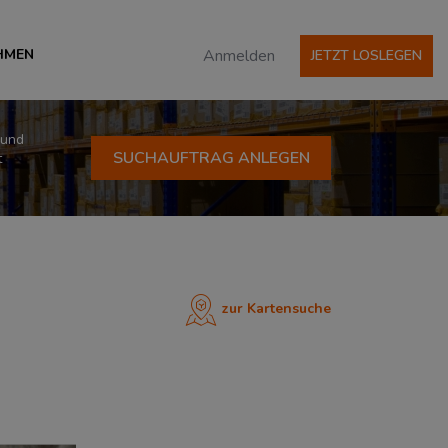
HMEN
Anmelden
JETZT LOSLEGEN
 und
SUCHAUFTRAG ANLEGEN
t
zur Kartensuche