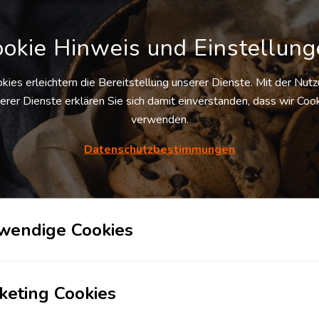
okie Hinweis und Einstellun
kies erleichtern die Bereitstellung unserer Dienste. Mit der Nut
erer Dienste erklären Sie sich damit einverstanden, dass wir Coo
verwenden.
EG Fahrbinde
Datenschutzbestimmungen
19077
Rastow
, Deutschland
Verfügbare
Palettenstellplätze
Auf Anfrage
Preis pro
wendige Cookies
Palettenstellplatz
Auf Anfrage
keting Cookies