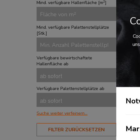
2
Mind. verfügbare Hallenfläche [
m
]
Co
Mind. verfügbare Palettenstellplätze
[
Stk.
]
Coo
uns
Verfügbare bewirtschaftete
RT
Hallenfläche ab
Verfügbare Palettenstellplätze ab
Not
Suche weiter verfeinern...
BRANCHEN
Mar
FILTER ZURÜCKSETZEN
Aerospace
?