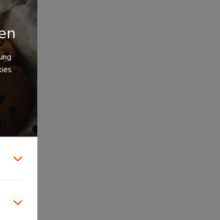
gen
zung
kies