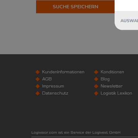
Automotive
SUCHE SPEICHERN
?
Beauty & Lifestyle
?
AUSWAH
Chemical Services
?
Corporate Fashion
?
eCommerce & Retail
?
Elektronik & Hightech
?
Fashion & Lifestyle
?
Food & Supplements
?
Home & Living
?
KundenInformationen
Konditionen
AGB
Blog
Industrial
?
Impressum
Newsletter
Konsumgüterindustrie
?
Datenschutz
Logistik Lexikon
Lebensmittelindustrie
?
Pharma & Healthcare
?
Schuhe & Accessoires
?
Sports & Outdoor
?
Logivisor.com ist ein Service der Logivest GmbH