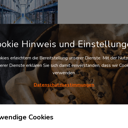
okie Hinweis und Einstellun
quolm Standort
kies erleichtern die Bereitstellung unserer Dienste. Mit der Nut
ichertsheim-Ramsau
erer Dienste erklären Sie sich damit einverstanden, dass wir Coo
84437
Reichertsheim
,
verwenden.
tschland
n – schön - zeitlose und
Datenschutzbestimmungen
äsentative Optik - voll
ahrbare Gebäude - ebenerdige
hrtsmöglichkeiten - min. 2
ladebrücken je 1.000 m2
enfläche - großzügige
nanlagen mit guten...
wendige Cookies
Verfügbare
Palettenstellplätze