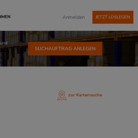
HMEN
Anmelden
JETZT LOSLEGEN
 und
SUCHAUFTRAG ANLEGEN
t
zur Kartensuche