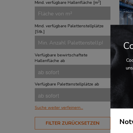
2
Mind. verfügbare Hallenfläche [
m
]
Mind. verfügbare Palettenstellplätze
[
Stk.
]
Co
Verfügbare bewirtschaftete
Bis
Coo
Hallenfläche ab
Re
uns
Deu
Verfügbare Palettenstellplätze ab
Auße
repr
umf
Zufa
Über
Suche weiter verfeinern...
Hall
Auße
BRANCHEN
Not
FILTER ZURÜCKSETZEN
Aerospace
?