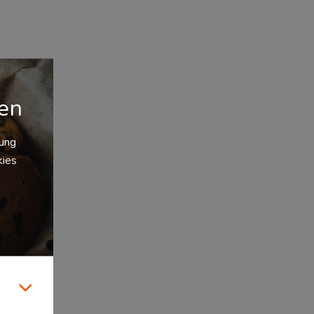
gen
zung
kies