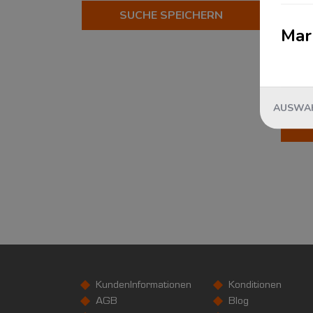
Automotive
SUCHE SPEICHERN
?
Mar
Beauty & Lifestyle
?
Chemical Services
?
Corporate Fashion
?
eCommerce & Retail
?
AUSWAH
Elektronik & Hightech
?
Fashion & Lifestyle
?
Food & Supplements
?
Home & Living
?
Industrial
?
Konsumgüterindustrie
?
Lebensmittelindustrie
?
Pharma & Healthcare
?
Schuhe & Accessoires
?
Sports & Outdoor
?
KundenInformationen
Konditionen
AGB
Blog