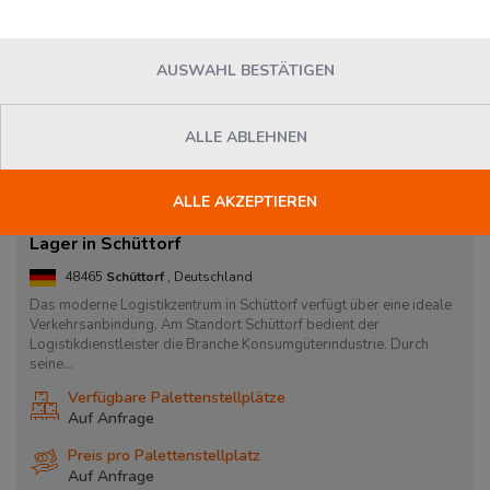
AUSWAHL BESTÄTIGEN
ALLE ABLEHNEN
ALLE AKZEPTIEREN
Lager in Schüttorf
48465
Schüttorf
, Deutschland
Das moderne Logistikzentrum in Schüttorf verfügt über eine ideale
Verkehrsanbindung. Am Standort Schüttorf bedient der
Logistikdienstleister die Branche Konsumgüterindustrie. Durch
seine...
Verfügbare Palettenstellplätze
Auf Anfrage
Preis pro Palettenstellplatz
Auf Anfrage