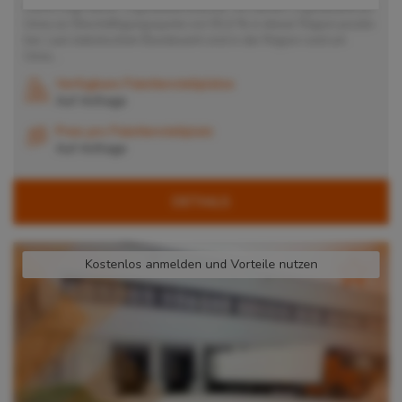
Damit trägt dieser Logistikdienstleister mit seinem Logistikzentrum
Unna zur Beschäftigungsquote von 55,6 % in dieser Region positiv
bei. Laut statistischem Bundesamt sind in der Region rund um
Unna...
Verfügbare Palettenstellplätze
Auf Anfrage
Preis pro Palettenstellplatz
Auf Anfrage
DETAILS
Kostenlos anmelden und Vorteile nutzen