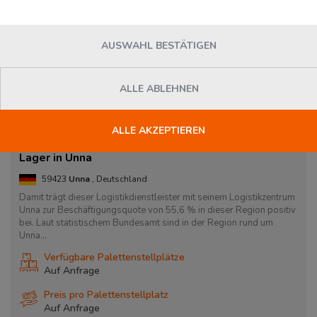
AUSWAHL BESTÄTIGEN
ALLE ABLEHNEN
ALLE AKZEPTIEREN
Lager in Unna
59423
Unna
, Deutschland
Damit trägt dieser Logistikdienstleister mit seinem Logistikzentrum
Unna zur Beschäftigungsquote von 55,6 % in dieser Region positiv
bei. Laut statistischem Bundesamt sind in der Region rund um
Unna...
Verfügbare Palettenstellplätze
Auf Anfrage
Preis pro Palettenstellplatz
Auf Anfrage