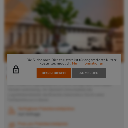
Die Suche nach Dienstleistern ist für angemeldete Nutzer
kostenlos möglich.
Mehr Informationen
Lager in Unna
REGISTRIEREN
ANMELDEN
59423
Unna
, Deutschland
Das moderne Logistikzentrum in Unna verfügt über eine ideale
Verkehrsanbindung. Am Standort Unna bedient der
Logistikdienstleister die Branche Automotive. Durch seine
Fachkenntnisse in dieser...
Verfügbare Palettenstellplätze
Auf Anfrage
Preis pro Palettenstellplatz