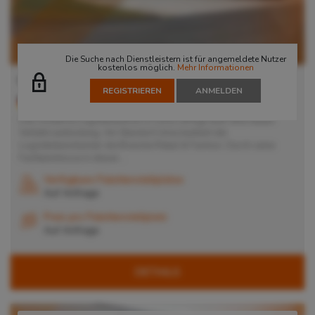
Die Suche nach Dienstleistern ist für angemeldete Nutzer
kostenlos möglich.
Mehr Informationen
Lager in Unna
REGISTRIEREN
ANMELDEN
59425
Unna
, Deutschland
Das moderne Logistikzentrum in Unna verfügt über eine ideale
Verkehrsanbindung. Am Standort Unna bedient der
Logistikdienstleister die Branche Retail & Fashion. Durch seine
Fachkenntnisse in dieser...
Verfügbare Palettenstellplätze
Auf Anfrage
Preis pro Palettenstellplatz
Auf Anfrage
DETAILS