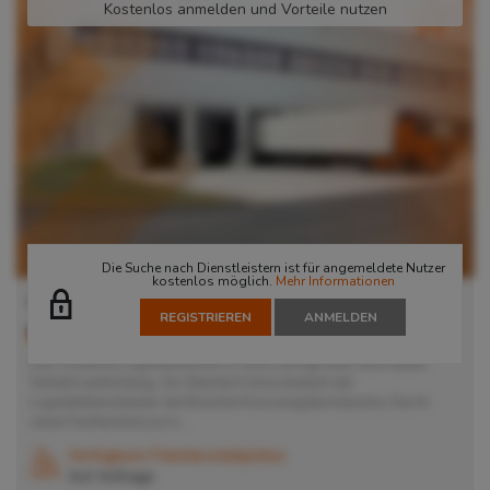
Kostenlos anmelden und Vorteile nutzen
Die Suche nach Dienstleistern ist für angemeldete Nutzer
kostenlos möglich.
Mehr Informationen
Lager in Unna
REGISTRIEREN
ANMELDEN
59423
Unna
, Deutschland
Das moderne Logistikzentrum in Unna verfügt über eine ideale
Verkehrsanbindung. Am Standort Unna bedient der
Logistikdienstleister die Branche Konsumgüterindustrie. Durch
seine Fachkenntnisse in...
Verfügbare Palettenstellplätze
Auf Anfrage