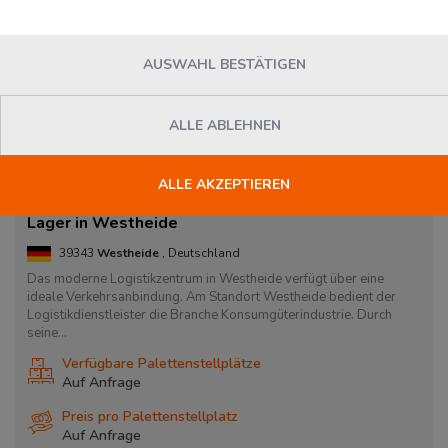
AUSWAHL BESTÄTIGEN
ALLE ABLEHNEN
ALLE AKZEPTIEREN
Lager in Westheide
39343
Westheide
, Deutschland
Das moderne Logistikzentrum in Westheide verfügt über eine
ideale Verkehrsanbindung. Am Standort Westheide bedient der
Logistikdienstleister die Branche Konsumgüterindustrie. Durch
seine...
Verfügbare Palettenstellplätze
Auf Anfrage
Preis pro Palettenstellplatz
Auf Anfrage