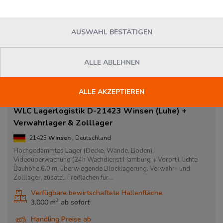
AUSWAHL BESTÄTIGEN
ALLE ABLEHNEN
ALLE AKZEPTIEREN
WLC Lagerlogistik D-21423 Winsen (Luhe) +
Verwahrlager & Zolllager
21423
Winsen
, Deutschland
Hochgedämmtes Lager (Decke, Wände, Boden),
Videoüberwachung (24h Wachdienst Hamburg + Vorort), lichte
Bauhöhe 6.0 m, überwiegende Blocklagerung, Verwahr- und
Zolllager, zusätzl. Freiflächen für...
Verfügbare bewirtschaftete Hallenfläche
2
3.000 m
ab
sofort
Handling Preise ab