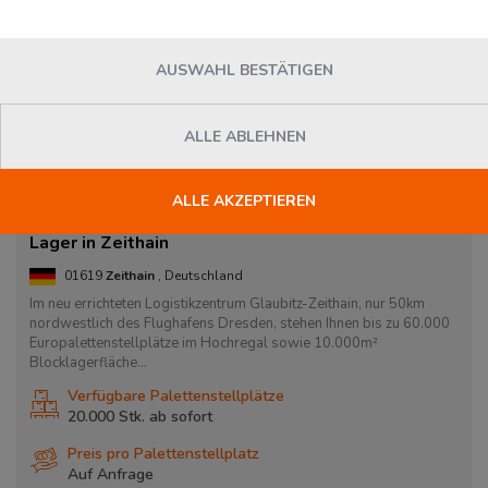
AUSWAHL BESTÄTIGEN
ALLE ABLEHNEN
ALLE AKZEPTIEREN
Lager in Zeithain
01619
Zeithain
, Deutschland
Im neu errichteten Logistikzentrum Glaubitz-Zeithain, nur 50km
nordwestlich des Flughafens Dresden, stehen Ihnen bis zu 60.000
Europalettenstellplätze im Hochregal sowie 10.000m²
Blocklagerfläche...
Verfügbare Palettenstellplätze
20.000 Stk. ab
sofort
Preis pro Palettenstellplatz
Auf Anfrage