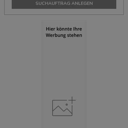
275.726
SUCHAUFTRAG ANLEGEN
Bevölkerungsdichte
(Landkreis / Kreisfreie Stadt)
2
609 Einwohner/km
Fläche
(Landkreis / Kreisfreie Stadt)
2
453,03 km
BESCHÄFTIGUNG
(STAND: 06/2020)
Beschäftigte
(Landkreis / Kreisfreie Stadt)
113.837
Beschäftigtenquote
(Landkreis / Kreisfreie Stadt)
41,29 %
Arbeitslosenquote
(Landkreis / Kreisfreie Stadt)
7,33 %