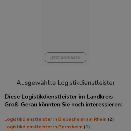
BESCHÄFTIGTEN- UND ARBEITSLOSENQUOTE
7.33%
41%
Ausgewählte Logistikdienstleister
Diese Logistikdienstleister im Landkreis
Groß-Gerau könnten Sie noch interessieren:
KAUFKRAFT
(STAND: 2018)
Logistikdienstleister in Biebesheim am Rhein
(2)
Euro pro Kopf
Logistikdienstleister in Gernsheim
(1)
(Landkreis / Kreisfreie Stadt)