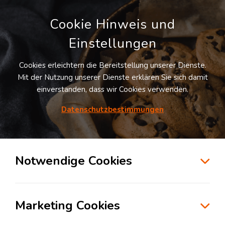
Cookie Hinweis und
Einstellungen
Cookies erleichtern die Bereitstellung unserer Dienste.
Mit der Nutzung unserer Dienste erklären Sie sich damit
einverstanden, dass wir Cookies verwenden.
Möchten Sie diesen Suchauftrag
speichern und automatisch über neue
Datenschutzbestimmungen
Standorte informiert werden?
SUCHAUFTRAG ANLEGEN
Notwendige Cookies
Logistikdienstleister für Transportlogistik
in der Branche Konsumgüterindustrie in
Marketing Cookies
Raunheim