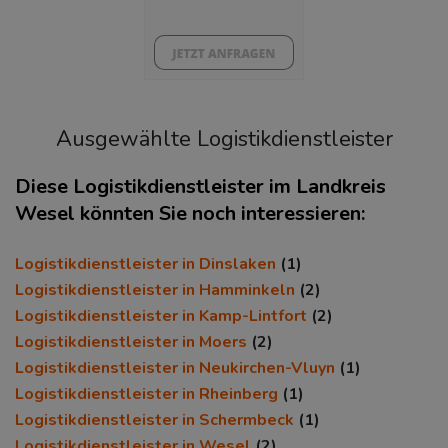
37%
Ausgewählte Logistikdienstleister
Diese Logistikdienstleister im Landkreis
Wesel könnten Sie noch interessieren:
KAUFKRAFT
(STAND: 2018)
Logistikdienstleister in Dinslaken
(1)
Euro pro Kopf
Logistikdienstleister in Hamminkeln
(2)
(Landkreis / Kreisfreie Stadt)
Logistikdienstleister in Kamp-Lintfort
(2)
22.230 €
Logistikdienstleister in Moers
(2)
Kaufkraftindex
Logistikdienstleister in Neukirchen-Vluyn
(1)
(Landkreis / Kreisfreie Stadt)
Logistikdienstleister in Rheinberg
(1)
97,08
Logistikdienstleister in Schermbeck
(1)
Logistikdienstleister in Wesel
KAUFKRAFT - EURO PRO KOPF
(2)