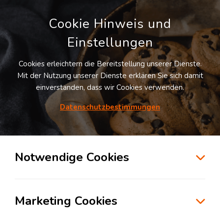
Cookie Hinweis und
Einstellungen
Cookies erleichtern die Bereitstellung unserer Dienste.
Mit der Nutzung unserer Dienste erklären Sie sich damit
einverstanden, dass wir Cookies verwenden.
Möchten Sie diesen Suchauftrag
speichern und automatisch über neue
Datenschutzbestimmungen
Standorte informiert werden?
SUCHAUFTRAG ANLEGEN
Notwendige Cookies
Logistikdienstleister für Luft-/Seefracht &
Exportabwicklung in der Branche
Marketing Cookies
Konsumgüterindustrie in Wesel