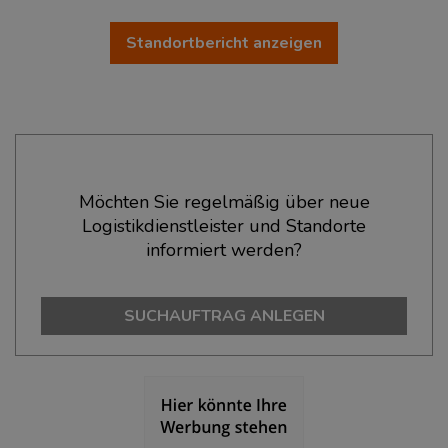
Standortbericht anzeigen
Ökonomische Daten & Fakten
Möchten Sie regelmäßig über neue
Logistikdienstleister und Standorte
BEVÖLKERUNG
(STAND: 12/2019)
informiert werden?
Bevölkerung Gesamt
(Landkreis / Kreisfreie Stadt)
459.976
SUCHAUFTRAG ANLEGEN
Bevölkerungsdichte
(Landkreis / Kreisfreie Stadt)
2
441 Einwohner/km
Fläche
(Landkreis / Kreisfreie Stadt)