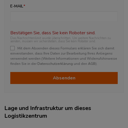
E-MAIL
Bestätigen Sie, dass Sie kein Roboter sind.
Das Nachrichtenlimit wurde überschritten. Um weitere Nachrichten zu
senden, müssen wir sicherstellen, dass Sie kein Roboter sind.
Mit dem Absenden dieses Formulars erklären Sie sich damit
einverstanden, dass Ihre Daten zur Bearbeitung Ihres Anliegens
verwendet werden (Weitere Informationen und Widerrufshinweise
finden Sie in der
Datenschutzerklärung
und den
AGB
).
Absenden
Lage und Infrastruktur um dieses
Logistikzentrum