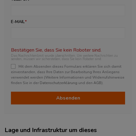
E-MAIL
Bestätigen Sie, dass Sie kein Roboter sind.
Das Nachrichtenlimit wurde überschritten. Um weitere Nachrichten zu
senden, müssen wir sicherstellen, dass Sie kein Roboter sind.
Mit dem Absenden dieses Formulars erklären Sie sich damit
einverstanden, dass Ihre Daten zur Bearbeitung Ihres Anliegens
verwendet werden (Weitere Informationen und Widerrufshinweise
finden Sie in der
Datenschutzerklärung
und den
AGB
).
Absenden
Lage und Infrastruktur um dieses