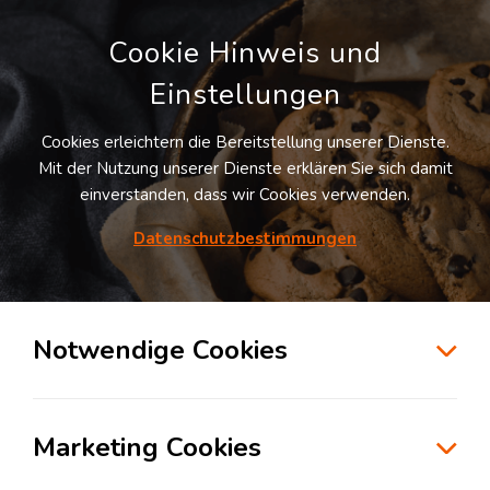
Cookie Hinweis und
Einstellungen
Cookies erleichtern die Bereitstellung unserer Dienste.
Mit der Nutzung unserer Dienste erklären Sie sich damit
einverstanden, dass wir Cookies verwenden.
Möchten Sie diesen Suchauftrag
speichern und automatisch über neue
Datenschutzbestimmungen
Standorte informiert werden?
SUCHAUFTRAG ANLEGEN
Notwendige Cookies
Logistikdienstleister für Kontraktlogistik in
der Branche Konsumgüterindustrie in
Marketing Cookies
Harsewinkel