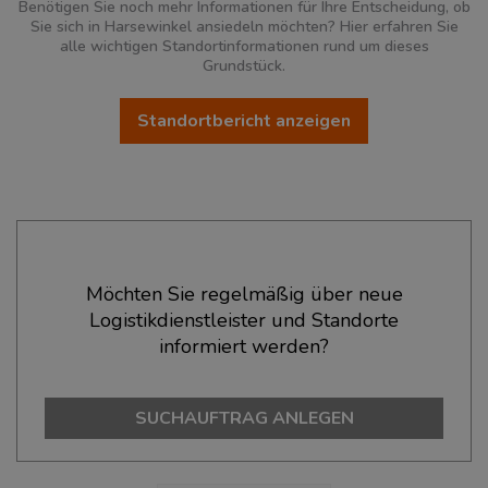
Benötigen Sie noch mehr Informationen für Ihre Entscheidung, ob
Sie sich in Harsewinkel ansiedeln möchten? Hier erfahren Sie
alle wichtigen Standortinformationen rund um dieses
Grundstück.
Standortbericht anzeigen
Ökonomische Daten & Fakten
Möchten Sie regelmäßig über neue
Logistikdienstleister und Standorte
BEVÖLKERUNG
(STAND: 12/2019)
informiert werden?
Bevölkerung Gesamt
(Landkreis / Kreisfreie Stadt)
364.938
SUCHAUFTRAG ANLEGEN
Bevölkerungsdichte
(Landkreis / Kreisfreie Stadt)
2