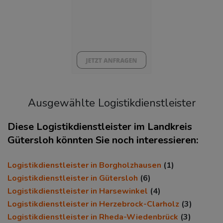
5.78%
43%
Ausgewählte Logistikdienstleister
Diese Logistikdienstleister im Landkreis
Gütersloh könnten Sie noch interessieren:
KAUFKRAFT
(STAND: 2018)
Logistikdienstleister in Borgholzhausen
(1)
Euro pro Kopf
Logistikdienstleister in Gütersloh
(6)
(Landkreis / Kreisfreie Stadt)
Logistikdienstleister in Harsewinkel
(4)
25.241 €
Logistikdienstleister in Herzebrock-Clarholz
(3)
Kaufkraftindex
Logistikdienstleister in Rheda-Wiedenbrück
(3)
(Landkreis / Kreisfreie Stadt)