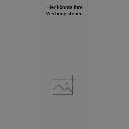
377 Einwohner/km
Fläche
(Landkreis / Kreisfreie Stadt)
2
969,21 km
BESCHÄFTIGUNG
(STAND: 06/2020)
Beschäftigte
(Landkreis / Kreisfreie Stadt)
159.638
Beschäftigtenquote
(Landkreis / Kreisfreie Stadt)
43,74 %
Arbeitslosenquote
(Landkreis / Kreisfreie Stadt)
5,78 %
BESCHÄFTIGTEN- UND ARBEITSLOSENQUOTE