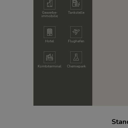
Gewerbe­
Tankstelle
immobilie
Hotel
Flughafen
Kombi­terminal
Chemie­park
Stan