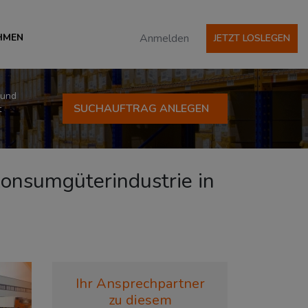
HMEN
Anmelden
JETZT LOSLEGEN
 und
SUCHAUFTRAG ANLEGEN
t
 Konsumgüterindustrie in
Ihr Ansprechpartner
zu diesem