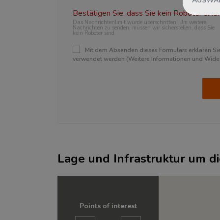
Bestätigen Sie, dass Sie kein Roboter sind.
Das Nachrichtenlimit wurde überschritten. Um weitere
Nachrichten zu senden, müssen wir sicherstellen, dass Sie
kein Roboter sind.
Mit dem Absenden dieses Formulars erklären Sie 
verwendet werden (Weitere Informationen und Widerr
Lage und Infrastruktur um d
Points of interest