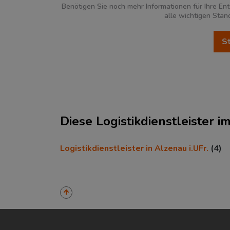
Benötigen Sie noch mehr Informationen für Ihre Ent
alle wichtigen Stan
Ökonomische Daten & Fakte
Diese Logistikdienstleister 
BEVÖLKERUNG
(STAND: 12/2019)
Logistikdienstleister in Alzenau i.UFr.
(4)
Bevölkerung Gesamt
(Landkreis /
Kreisfreie Stadt)
Bevölkerungsdichte
(Landkreis /
Kreisfreie Stadt)