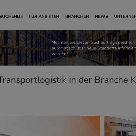
 SUCHENDE
FÜR ANBIETER
BRANCHEN
NEWS
UNTERNE
Möchten Sie diesen Suchauftrag speichern
automatisch über neue Standorte informier
werden?
r Transportlogistik in der Branche