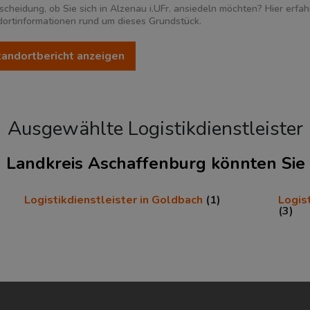
scheidung, ob Sie sich in Alzenau i.UFr. ansiedeln möchten? Hier erfah
dortinformationen rund um dieses Grundstück.
Standortbericht anzeigen
Ausgewählte Logistikdienstleister
n
im Landkreis Aschaffenburg könnten Sie 
Logistikdienstleister in Goldbach
(1)
Logist
(3)
174.200
2
249 Einwohner/km