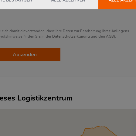
sich damit einverstanden, dass Ihre Daten zur Bearbeitung Ihres Anliegens
ufshinweise finden Sie in der
Datenschutzerklärung
und den
AGB
).
Absenden
ieses Logistikzentrum