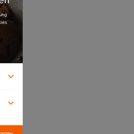
zung
kies
TIEREN