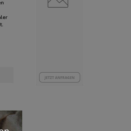
en
aler
t.
gen