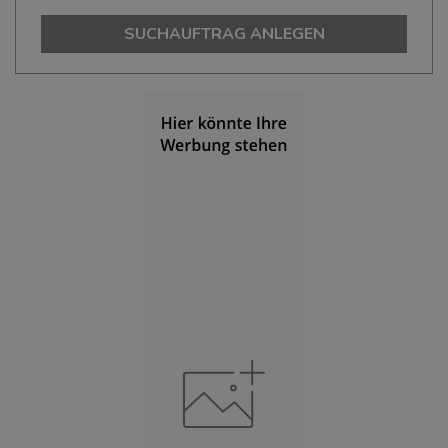
(Landkreis / Kreisfreie Stadt)
99.678
SUCHAUFTRAG ANLEGEN
Bevölkerungsdichte
(Landkreis / Kreisfreie Stadt)
2
602 Einwohner/km
Fläche
(Landkreis / Kreisfreie Stadt)
2
165,62 km
BESCHÄFTIGUNG
(STAND: 06/2020)
Beschäftigte
(Landkreis / Kreisfreie Stadt)
36.721
Beschäftigtenquote
(Landkreis / Kreisfreie Stadt)
36,84 %
Arbeitslosenquote
(Landkreis / Kreisfreie Stadt)