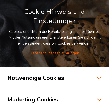
Cookie Hinweis und
Einstellungen
Cookies erleichtern die Bereitstellung unserer Dienste.
Mit der Nutzung unserer Dienste erklären Sie sich damit
einverstanden, dass wir Cookies verwenden.
Möchten Sie diesen Suchauftrag
speichern und automatisch über neue
Datenschutzbestimmungen
Standorte informiert werden?
SUCHAUFTRAG ANLEGEN
Notwendige Cookies
Logistikdienstleister für Transportlogistik
in der Branche Konsumgüterindustrie in
Marketing Cookies
Cottbus