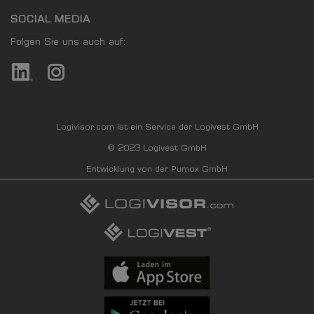
SOCIAL MEDIA
KAUFKRAFT - EURO PRO KOPF
Folgen Sie uns auch auf:
Landkreis / Kreisfreie Stadt
22.651 €
Bundesland
24.995 €
Deutschland
22.814 €
Logivisor.com ist ein Service der Logivest GmbH
0 €
20.000 €
40.000 €
© 2023 Logivest GmbH
Entwicklung von der Pumox GmbH
WIRTSCHAFTSKRAFT
(STAND: 2018)
BRUTTOINLANDSPRODUKT
(LANDKREIS / KREISFREIE STADT)
GESAMT
BIP JE ERWERBSTÄTIGEN
BIP JE EINWOH
20.474.623 Tsd. €
85.070 €
65.518 €