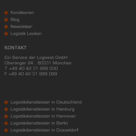
6.37%
Konditionen
39%
Blog
Newsletter
Logistik Lexikon
KONTAKT
Ein Service der Logivest GmbH
Oberanger 24 . 80331 München
T +49 40 42 31 999 030
F
+49 40 42 31 999 099
KAUFKRAFT
(STAND: 2018)
Euro pro Kopf
Logistikdienstleister in Deutschland
(Landkreis / Kreisfreie Stadt)
Logistikdienstleister in Hamburg
22.814 €
Logistikdienstleister in Hannover
Kaufkraftindex
Logistikdienstleister in Berlin
(Landkreis / Kreisfreie Stadt)
Logistikdienstleister in Düsseldorf
99,63