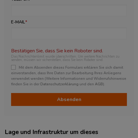
E-MAIL
Bestätigen Sie, dass Sie kein Roboter sind.
Das Nachrichtenlimit wurde überschritten. Um weitere Nachrichten zu
senden, müssen wir sicherstellen, dass Sie kein Roboter sind.
Mit dem Absenden dieses Formulars erklären Sie sich damit
einverstanden, dass Ihre Daten zur Bearbeitung Ihres Anliegens
verwendet werden (Weitere Informationen und Widerrufshinweise
finden Sie in der
Datenschutzerklärung
und den
AGB
).
Absenden
Lage und Infrastruktur um dieses