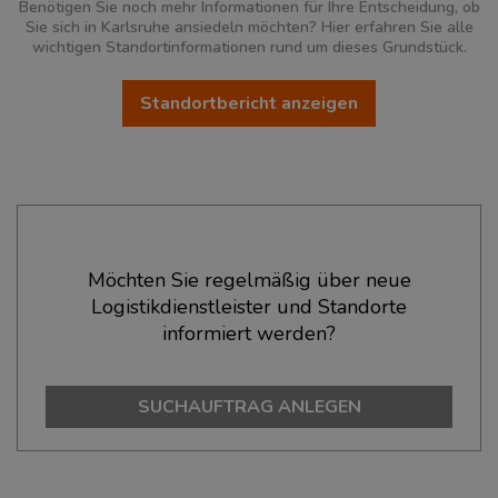
Benötigen Sie noch mehr Informationen für Ihre Entscheidung, ob
Sie sich in Karlsruhe ansiedeln möchten? Hier erfahren Sie alle
wichtigen Standortinformationen rund um dieses Grundstück.
Standortbericht anzeigen
Ökonomische Daten & Fakten
Möchten Sie regelmäßig über neue
Logistikdienstleister und Standorte
BEVÖLKERUNG
(STAND: 12/2019)
informiert werden?
Bevölkerung Gesamt
(Landkreis / Kreisfreie Stadt)
312.060
SUCHAUFTRAG ANLEGEN
Bevölkerungsdichte
(Landkreis / Kreisfreie Stadt)
2
1.799 Einwohner/km