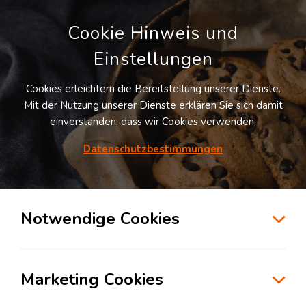
Cookie Hinweis und
Einstellungen
Cookies erleichtern die Bereitstellung unserer Dienste.
Mit der Nutzung unserer Dienste erklären Sie sich damit
einverstanden, dass wir Cookies verwenden.
Möchten Sie diesen Suchauftrag
speichern und automatisch über neue
Datenschutzbestimmungen
Standorte informiert werden?
SUCHAUFTRAG ANLEGEN
Notwendige Cookies
Logistikdienstleister für Value Added
Services in der Branche
Marketing Cookies
Konsumgüterindustrie in Karlsruhe