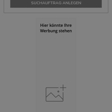
124.371
SUCHAUFTRAG ANLEGEN
Bevölkerungsdichte
(Landkreis / Kreisfreie Stadt)
2
608 Einwohner/km
Fläche
(Landkreis / Kreisfreie Stadt)
2
204,61 km
BESCHÄFTIGUNG
(STAND: 06/2020)
Beschäftigte
(Landkreis / Kreisfreie Stadt)
52.361
Beschäftigtenquote
(Landkreis / Kreisfreie Stadt)
42,1 %
Arbeitslosenquote
(Landkreis / Kreisfreie Stadt)
6,27 %