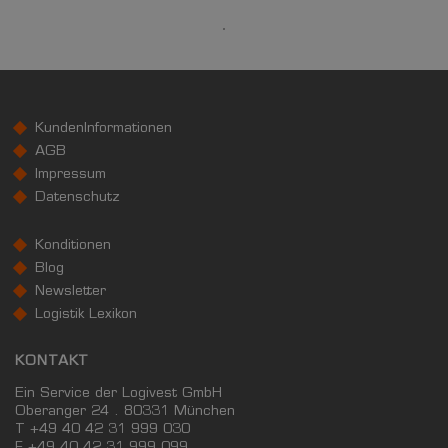
24.712 €
Kaufkraftindex
(Landkreis / Kreisfreie Stadt)
107,92
KundenInformationen
KAUFKRAFT - EURO PRO KOPF
AGB
Impressum
Landkreis / Kreisfreie Stadt
22.651 €
Datenschutz
Bundesland
21.813 €
Deutschland
Konditionen
24.712 €
Blog
0 €
20.000 €
40.000 €
Newsletter
Logistik Lexikon
WIRTSCHAFTSKRAFT
(STAND: 2018)
KONTAKT
BRUTTOINLANDSPRODUKT
Ein Service der Logivest GmbH
(LANDKREIS / KREISFREIE STADT)
Oberanger 24 . 80331 München
T +49 40 42 31 999 030