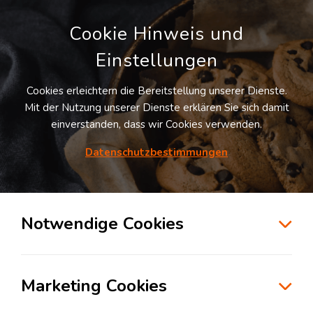
Cookie Hinweis und
Einstellungen
Cookies erleichtern die Bereitstellung unserer Dienste.
Mit der Nutzung unserer Dienste erklären Sie sich damit
einverstanden, dass wir Cookies verwenden.
Möchten Sie diesen Suchauftrag
speichern und automatisch über neue
Datenschutzbestimmungen
Standorte informiert werden?
SUCHAUFTRAG ANLEGEN
Notwendige Cookies
Logistikdienstleister für Kontraktlogistik in
der Branche Konsumgüterindustrie in
Marketing Cookies
Wolfsburg