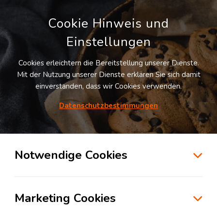
Cookie Hinweis und
Einstellungen
Cookies erleichtern die Bereitstellung unserer Dienste.
Mit der Nutzung unserer Dienste erklären Sie sich damit
einverstanden, dass wir Cookies verwenden.
Möchten Sie diesen Suchauftrag
speichern und automatisch über neue
Datenschutzbestimmungen
Standorte informiert werden?
SUCHAUFTRAG ANLEGEN
Notwendige Cookies
Logistikdienstleister für Kontraktlogistik in
der Branche Konsumgüterindustrie in
Marketing Cookies
Pohlheim