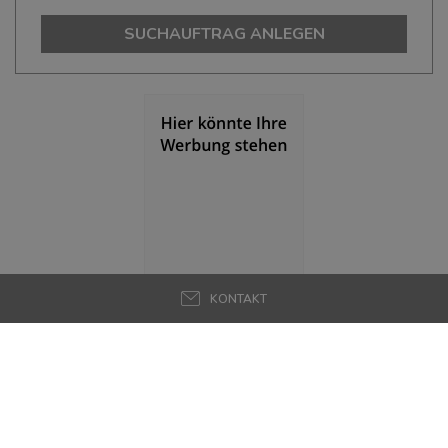
(Landkreis / Kreisfreie Stadt)
270.688
SUCHAUFTRAG ANLEGEN
Bevölkerungsdichte
(Landkreis / Kreisfreie Stadt)
2
317 Einwohner/km
Fläche
(Landkreis / Kreisfreie Stadt)
2
854,56 km
BESCHÄFTIGUNG
(STAND: 06/2020)
Beschäftigte
(Landkreis / Kreisfreie Stadt)
KONTAKT
100.724
Beschäftigtenquote
(Landkreis / Kreisfreie Stadt)
37,21 %
Arbeitslosenquote
(Landkreis / Kreisfreie Stadt)