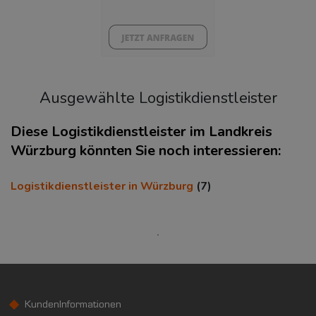
41%
Ausgewählte Logistikdienstleister
Diese Logistikdienstleister im Landkreis
Würzburg könnten Sie noch interessieren:
KAUFKRAFT
(STAND: 2018)
Logistikdienstleister in Würzburg
(7)
Euro pro Kopf
(Landkreis / Kreisfreie Stadt)
24.272 €
Kaufkraftindex
(Landkreis / Kreisfreie Stadt)
106
KundenInformationen
KAUFKRAFT - EURO PRO KOPF