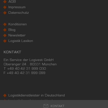
AGB
Impressum
Landkreis / Kreisfreie Stadt
22.651 €
Datenschutz
Bundesland
24.186 €
Deutschland
Konditionen
24.272 €
Blog
0 €
20.000 €
40.000 €
Newsletter
Logistik Lexikon
WIRTSCHAFTSKRAFT
(STAND: 2018)
KONTAKT
BRUTTOINLANDSPRODUKT
Ein Service der Logivest GmbH
(LANDKREIS / KREISFREIE STADT)
Oberanger 24 . 80331 München
T +49 40 42 31 999 030
F
+49 40 42 31 999 099
GESAMT
BIP JE ERWERBSTÄTIGEN
BIP JE EINWOHN
8.161.216 Tsd. €
63.845 €
64.131 €
Logistikdienstleister in Deutschland
BRUTTOWERTSCHÖPFUNG
Logistikdienstleister in Hamburg
(LANDKREIS / KREISFREIE STADT)
KONTAKT
Logistikdienstleister in Hannover