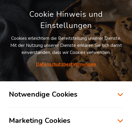
Cookie Hinweis und
Einstellungen
Cookies erleichtern die Bereitstellung unserer Dienste.
Mit der Nutzung unserer Dienste erklären Sie sich damit
einverstanden, dass wir Cookies verwenden.
Möchten Sie diesen Suchauftrag
speichern und automatisch über neue
Datenschutzbestimmungen
Standorte informiert werden?
SUCHAUFTRAG ANLEGEN
Notwendige Cookies
Logistikdienstleister für Transportlogistik
in der Branche Konsumgüterindustrie in
Marketing Cookies
Würzburg