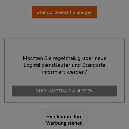
Standortbericht anzeigen
Ökonomische Daten & Fakten
Möchten Sie regelmäßig über neue
Logistikdienstleister und Standorte
BEVÖLKERUNG
(STAND: 12/2019)
informiert werden?
Bevölkerung Gesamt
(Landkreis / Kreisfreie Stadt)
127.934
SUCHAUFTRAG ANLEGEN
Bevölkerungsdichte
(Landkreis / Kreisfreie Stadt)
2
1.460 Einwohner/km
Fläche
(Landkreis / Kreisfreie Stadt)