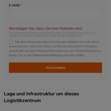
E-MAIL
Bestätigen Sie, dass Sie kein Roboter sind.
Das Nachrichtenlimit wurde überschritten. Um weitere Nachrichten zu
senden, müssen wir sicherstellen, dass Sie kein Roboter sind.
Mit dem Absenden dieses Formulars erklären Sie sich damit
einverstanden, dass Ihre Daten zur Bearbeitung Ihres Anliegens
verwendet werden (Weitere Informationen und Widerrufshinweise
finden Sie in der
Datenschutzerklärung
und den
AGB
).
Absenden
Lage und Infrastruktur um dieses
Logistikzentrum