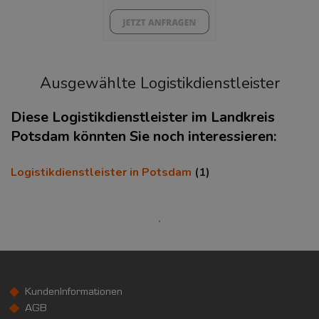
Ausgewählte Logistikdienstleister
Diese Logistikdienstleister im Landkreis
Potsdam könnten Sie noch interessieren:
KAUFKRAFT
(STAND: 2018)
Logistikdienstleister in Potsdam
(1)
Euro pro Kopf
(Landkreis / Kreisfreie Stadt)
21.208 €
Kaufkraftindex
(Landkreis / Kreisfreie Stadt)
92,62
KundenInformationen
KAUFKRAFT - EURO PRO KOPF
AGB