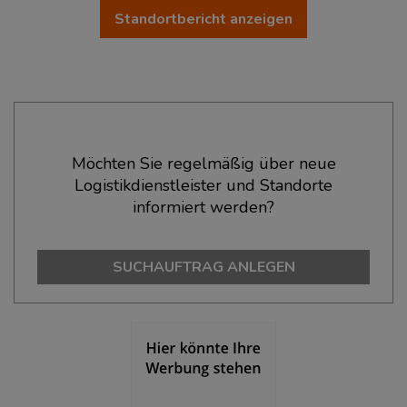
Standortbericht anzeigen
Ökonomische Daten & Fakten
Möchten Sie regelmäßig über neue
Logistikdienstleister und Standorte
BEVÖLKERUNG
(STAND: 12/2019)
informiert werden?
Bevölkerung Gesamt
(Landkreis / Kreisfreie Stadt)
180.334
SUCHAUFTRAG ANLEGEN
Bevölkerungsdichte
(Landkreis / Kreisfreie Stadt)
2
958 Einwohner/km
Fläche
(Landkreis / Kreisfreie Stadt)
2
188,24 km