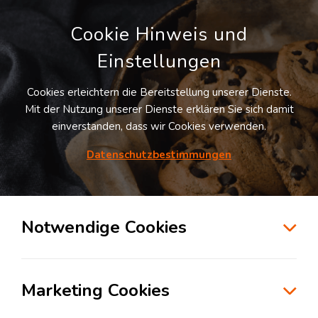
Cookie Hinweis und
Einstellungen
Cookies erleichtern die Bereitstellung unserer Dienste.
Mit der Nutzung unserer Dienste erklären Sie sich damit
einverstanden, dass wir Cookies verwenden.
Möchten Sie diesen Suchauftrag
speichern und automatisch über neue
Datenschutzbestimmungen
Standorte informiert werden?
SUCHAUFTRAG ANLEGEN
Notwendige Cookies
Logistikdienstleister für Transportlogistik
in der Branche Konsumgüterindustrie in
Marketing Cookies
Potsdam