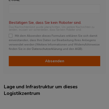
Bestätigen Sie, dass Sie kein Roboter sind.
Das Nachrichtenlimit wurde überschritten. Um weitere Nachrichten zu
senden, müssen wir sicherstellen, dass Sie kein Roboter sind.
Mit dem Absenden dieses Formulars erklären Sie sich damit
einverstanden, dass Ihre Daten zur Bearbeitung Ihres Anliegens
verwendet werden (Weitere Informationen und Widerrufshinweise
finden Sie in der
Datenschutzerklärung
und den
AGB
).
Absenden
Lage und Infrastruktur um dieses
Logistikzentrum