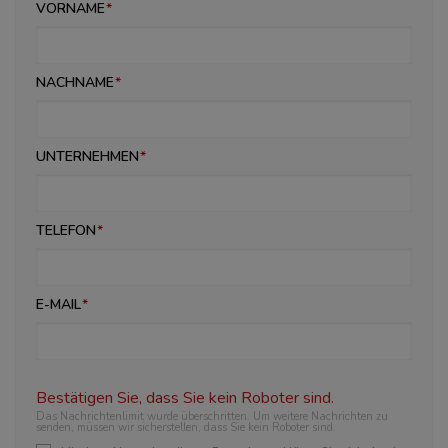
VORNAME
NACHNAME
UNTERNEHMEN
TELEFON
E-MAIL
Bestätigen Sie, dass Sie kein Roboter sind.
Das Nachrichtenlimit wurde überschritten. Um weitere Nachrichten zu
senden, müssen wir sicherstellen, dass Sie kein Roboter sind.