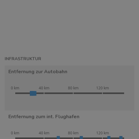
INFRASTRUKTUR
Entfernung zur Autobahn
0 km
40 km
80 km
120 km
Entfernung zum int. Flughafen
0 km
40 km
80 km
120 km