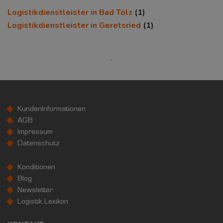
Euro pro Kopf
Logistikdienstleister in Bad Tölz
(1)
(Landkreis / Kreisfreie Stadt)
Logistikdienstleister in Geretsried
(1)
26.750 €
Kaufkraftindex
(Landkreis / Kreisfreie Stadt)
116,82
KAUFKRAFT - EURO PRO KOPF
KundenInformationen
Landkreis / Kreisfreie Stadt
22.651 €
Bundesland
AGB
24.186 €
Deutschland
Impressum
26.750 €
Datenschutz
0 €
20.000 €
40.000 €
Konditionen
Blog
WIRTSCHAFTSKRAFT
(STAND: 2018)
Newsletter
Logistik Lexikon
BRUTTOINLANDSPRODUKT