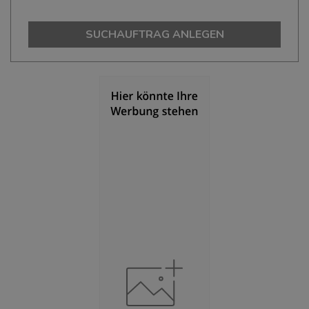
Bevölkerung Gesamt
(Landkreis / Kreisfreie Stadt)
127.917
SUCHAUFTRAG ANLEGEN
Bevölkerungsdichte
(Landkreis / Kreisfreie Stadt)
2
115 Einwohner/km
Fläche
(Landkreis / Kreisfreie Stadt)
2
1.110,67 km
BESCHÄFTIGUNG
(STAND: 06/2020)
Beschäftigte
(Landkreis / Kreisfreie Stadt)
52.337
Beschäftigtenquote
(Landkreis / Kreisfreie Stadt)
40,91 %
Arbeitslosenquote