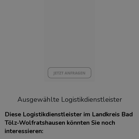
(Landkreis / Kreisfreie Stadt)
3,68 %
BESCHÄFTIGTEN- UND ARBEITSLOSENQUOTE
3.68%
40%
Ausgewählte Logistikdienstleister
Diese Logistikdienstleister im Landkreis Bad
Tölz-Wolfratshausen könnten Sie noch
interessieren:
KAUFKRAFT
(STAND: 2018)