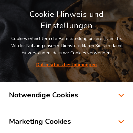
Cookie Hinweis und
Einstellungen
Cookies erleichtern die Bereitstellung unserer Dienste.
Mit der Nutzung unserer Dienste erklären Sie sich damit
einverstanden, dass wir Cookies verwenden.
Möchten Sie diesen Suchauftrag
speichern und automatisch über neue
Datenschutzbestimmungen
Standorte informiert werden?
SUCHAUFTRAG ANLEGEN
Notwendige Cookies
Logistikdienstleister für Systemverkehr in
der Branche Automotive in Bad Tölz
Marketing Cookies
83646
Bad Tölz
, Deutschland