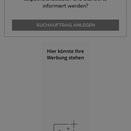
informiert werden?
Bevölkerung Gesamt
(Landkreis / Kreisfreie Stadt)
129.013
SUCHAUFTRAG ANLEGEN
Bevölkerungsdichte
(Landkreis / Kreisfreie Stadt)
2
278 Einwohner/km
Fläche
(Landkreis / Kreisfreie Stadt)
2
463,32 km
BESCHÄFTIGUNG
(STAND: 06/2020)
Beschäftigte
(Landkreis / Kreisfreie Stadt)
54.733
Beschäftigtenquote
(Landkreis / Kreisfreie Stadt)
42,42 %