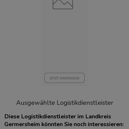
Arbeitslosenquote
(Landkreis / Kreisfreie Stadt)
5,8 %
BESCHÄFTIGTEN- UND ARBEITSLOSENQUOTE
5.8%
42%
Ausgewählte Logistikdienstleister
Diese Logistikdienstleister im Landkreis
Germersheim könnten Sie noch interessieren: