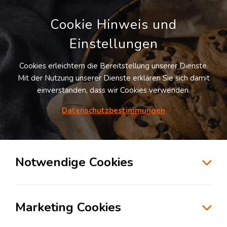
Cookie Hinweis und
Einstellungen
Cookies erleichtern die Bereitstellung unserer Dienste.
Mit der Nutzung unserer Dienste erklären Sie sich damit
einverstanden, dass wir Cookies verwenden.
Möchten Sie diesen Suchauftrag
speichern und automatisch über neue
Datenschutzbestimmungen
Standorte informiert werden?
SUCHAUFTRAG ANLEGEN
Notwendige Cookies
Logistikdienstleister für Fulfillment in der
Branche eCommerce & Retail in
Marketing Cookies
Germersheim