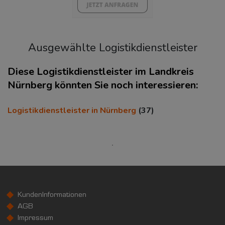
Ausgewählte Logistikdienstleister
Diese Logistikdienstleister im Landkreis
Nürnberg könnten Sie noch interessieren:
KAUFKRAFT
(STAND: 2018)
Logistikdienstleister in Nürnberg
(37)
Euro pro Kopf
(Landkreis / Kreisfreie Stadt)
22.748 €
Kaufkraftindex
(Landkreis / Kreisfreie Stadt)
99,34
KundenInformationen
KAUFKRAFT - EURO PRO KOPF
AGB
Impressum
Landkreis / Kreisfreie Stadt
22.651 €