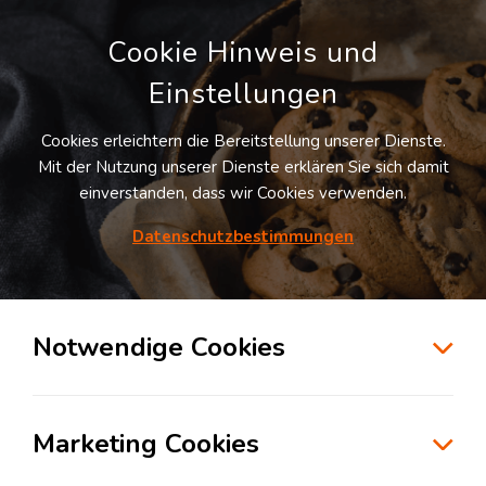
Cookie Hinweis und
Einstellungen
Cookies erleichtern die Bereitstellung unserer Dienste.
Mit der Nutzung unserer Dienste erklären Sie sich damit
einverstanden, dass wir Cookies verwenden.
Möchten Sie diesen Suchauftrag
speichern und automatisch über neue
Datenschutzbestimmungen
Standorte informiert werden?
SUCHAUFTRAG ANLEGEN
Notwendige Cookies
Logistikdienstleister für Express Logistik in
der Branche Konsumgüterindustrie in
Marketing Cookies
Nürnberg