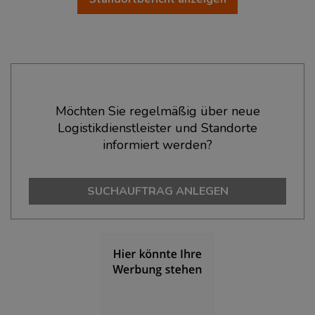
Ökonomische Daten & Fakten
Möchten Sie regelmäßig über neue
Logistikdienstleister und Standorte
BEVÖLKERUNG
(STAND: 12/2019)
informiert werden?
Bevölkerung Gesamt
(Landkreis / Kreisfreie Stadt)
518.370
SUCHAUFTRAG ANLEGEN
Bevölkerungsdichte
(Landkreis / Kreisfreie Stadt)
2
2.780 Einwohner/km
Fläche
(Landkreis / Kreisfreie Stadt)
2
186,45 km