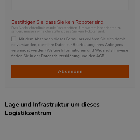
Bestätigen Sie, dass Sie kein Roboter sind.
Das Nachrichtenlimit wurde überschritten. Um weitere Nachrichten zu
senden, müssen wir sicherstellen, dass Sie kein Roboter sind.
Mit dem Absenden dieses Formulars erklären Sie sich damit
einverstanden, dass Ihre Daten zur Bearbeitung Ihres Anliegens
verwendet werden (Weitere Informationen und Widerrufshinweise
finden Sie in der
Datenschutzerklärung
und den
AGB
).
Absenden
Lage und Infrastruktur um dieses
Logistikzentrum