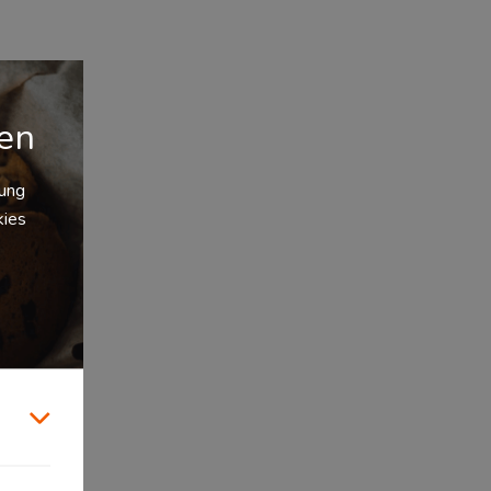
gen
zung
kies