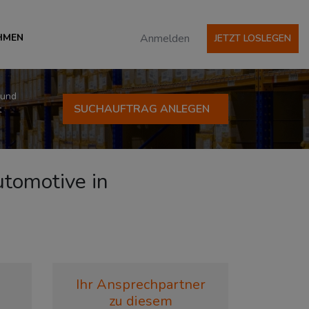
HMEN
Anmelden
JETZT LOSLEGEN
 und
SUCHAUFTRAG ANLEGEN
t
utomotive in
Ihr Ansprechpartner
zu diesem