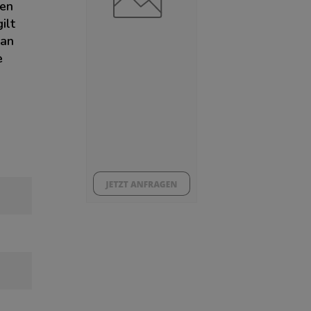
ten
ilt
 an
e