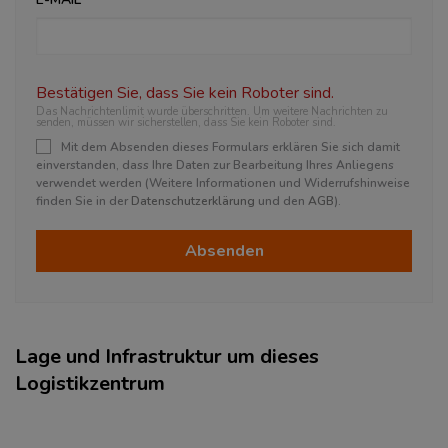
Bestätigen Sie, dass Sie kein Roboter sind.
Das Nachrichtenlimit wurde überschritten. Um weitere Nachrichten zu
senden, müssen wir sicherstellen, dass Sie kein Roboter sind.
Mit dem Absenden dieses Formulars erklären Sie sich damit
einverstanden, dass Ihre Daten zur Bearbeitung Ihres Anliegens
verwendet werden (Weitere Informationen und Widerrufshinweise
finden Sie in der
Datenschutzerklärung
und den
AGB
).
Absenden
Lage und Infrastruktur um dieses
Logistikzentrum