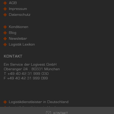
AGB
Landkreis / Kreisfreie Stadt
22.651 €
Impressum
Bundesland
24.995 €
Deutschland
Datenschutz
25.788 €
Konditionen
0 €
20.000 €
40.000 €
Blog
Newsletter
WIRTSCHAFTSKRAFT
Logistik Lexikon
(STAND: 2018)
BRUTTOINLANDSPRODUKT
KONTAKT
(LANDKREIS / KREISFREIE STADT)
Ein Service der Logivest GmbH
Oberanger 24 . 80331 München
T +49 40 42 31 999 030
GESAMT
BIP JE ERWERBSTÄTIGEN
BIP JE EINWOH
F
+49 40 42 31 999 099
57.368.877 Tsd. €
105.982 €
90.518 €
BRUTTOWERTSCHÖPFUNG
Logistikdienstleister in Deutschland
(LANDKREIS / KREISFREIE STADT)
Logistikdienstleister in Hamburg
KONTAKT