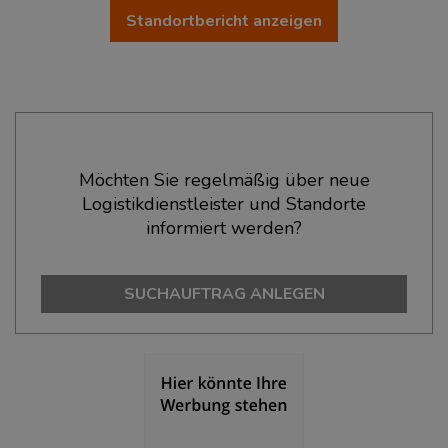
Standortbericht anzeigen
Ökonomische Daten & Fakten
Möchten Sie regelmäßig über neue
Logistikdienstleister und Standorte
BEVÖLKERUNG
(STAND: 12/2019)
informiert werden?
Bevölkerung Gesamt
(Landkreis / Kreisfreie Stadt)
635.911
SUCHAUFTRAG ANLEGEN
Bevölkerungsdichte
(Landkreis / Kreisfreie Stadt)
2
3.067 Einwohner/km
Fläche
(Landkreis / Kreisfreie Stadt)
2
207,33 km