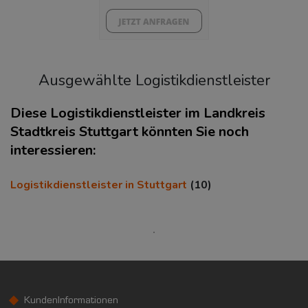
Ausgewählte Logistikdienstleister
Diese Logistikdienstleister im Landkreis
Stadtkreis Stuttgart könnten Sie noch
interessieren:
KAUFKRAFT
(STAND: 2018)
Euro pro Kopf
Logistikdienstleister in Stuttgart
(10)
(Landkreis / Kreisfreie Stadt)
25.788 €
Kaufkraftindex
(Landkreis / Kreisfreie Stadt)
112,62
KAUFKRAFT - EURO PRO KOPF
KundenInformationen