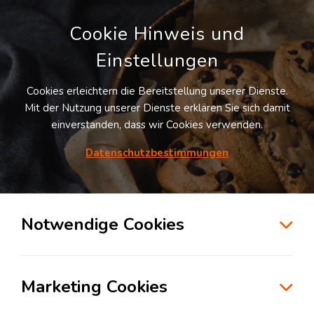
Cookie Hinweis und
Einstellungen
Cookies erleichtern die Bereitstellung unserer Dienste.
Mit der Nutzung unserer Dienste erklären Sie sich damit
einverstanden, dass wir Cookies verwenden.
Möchten Sie diesen Suchauftrag
speichern und automatisch über neue
Datenschutzbestimmungen
Standorte informiert werden?
SUCHAUFTRAG ANLEGEN
Notwendige Cookies
Logistikdienstleister für Transportlogistik
in der Branche Lebensmittelindustrie in
Marketing Cookies
Stuttgart