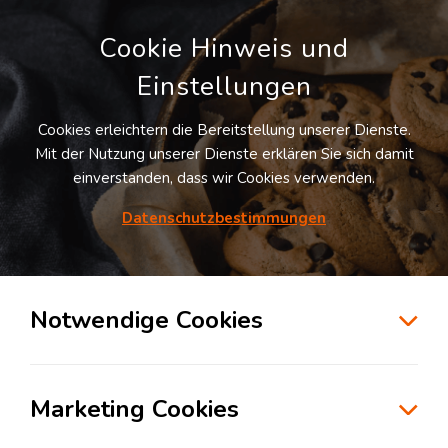
Cookie Hinweis und
Einstellungen
Cookies erleichtern die Bereitstellung unserer Dienste.
Mit der Nutzung unserer Dienste erklären Sie sich damit
einverstanden, dass wir Cookies verwenden.
Möchten Sie diesen Suchauftrag
speichern und automatisch über neue
Datenschutzbestimmungen
Standorte informiert werden?
SUCHAUFTRAG ANLEGEN
Notwendige Cookies
GBL global brands logistics Gmbh - Fürth
Bislohe
Marketing Cookies
90762
Fürth
, Deutschland