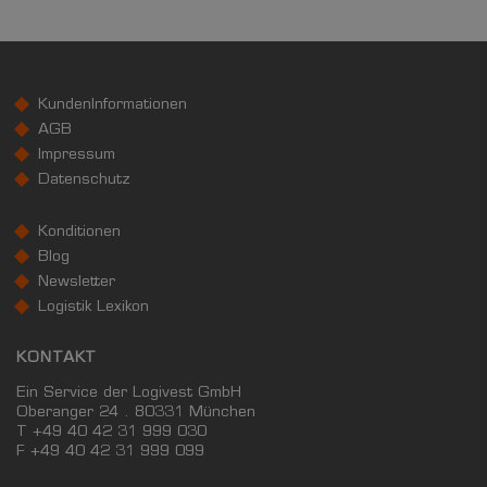
23.795 €
Kaufkraftindex
(Landkreis / Kreisfreie Stadt)
103,91
KundenInformationen
AGB
KAUFKRAFT - EURO PRO KOPF
Impressum
Datenschutz
Landkreis / Kreisfreie Stadt
22.651 €
Bundesland
Konditionen
24.186 €
Deutschland
Blog
23.795 €
Newsletter
Logistik Lexikon
0 €
20.000 €
40.000 €
KONTAKT
WIRTSCHAFTSKRAFT
(STAND: 2018)
Ein Service der Logivest GmbH
Oberanger 24 . 80331 München
BRUTTOINLANDSPRODUKT
T +49 40 42 31 999 030
(LANDKREIS / KREISFREIE STADT)
F
+49 40 42 31 999 099