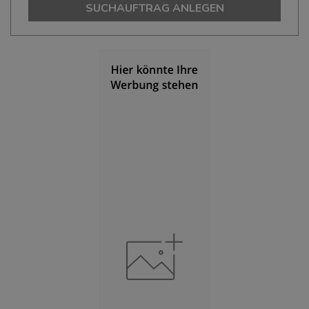
128.497
SUCHAUFTRAG ANLEGEN
Bevölkerungsdichte
(Landkreis / Kreisfreie Stadt)
2
2.028 Einwohner/km
Fläche
(Landkreis / Kreisfreie Stadt)
2
63,35 km
BESCHÄFTIGUNG
(STAND: 06/2020)
Beschäftigte
(Landkreis / Kreisfreie Stadt)
57.205
Beschäftigtenquote
(Landkreis / Kreisfreie Stadt)
44,52 %
Arbeitslosenquote
(Landkreis / Kreisfreie Stadt)
7,07 %