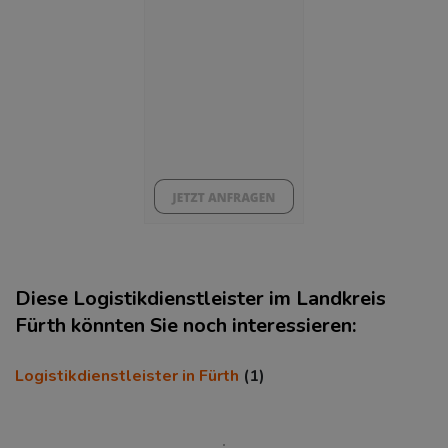
BESCHÄFTIGTEN- UND ARBEITSLOSENQUOTE
7.07%
44%
Diese Logistikdienstleister im Landkreis
Fürth könnten Sie noch interessieren:
Logistikdienstleister in Fürth
(1)
KAUFKRAFT
(STAND: 2018)
Euro pro Kopf
(Landkreis / Kreisfreie Stadt)