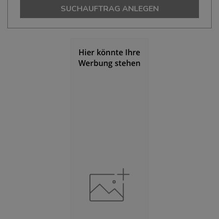
195.751
SUCHAUFTRAG ANLEGEN
Bevölkerungsdichte
(Landkreis / Kreisfreie Stadt)
2
91 Einwohner/km
Fläche
(Landkreis / Kreisfreie Stadt)
2
2.158,65 km
BESCHÄFTIGUNG
(STAND: 06/2020)
Beschäftigte
(Landkreis / Kreisfreie Stadt)
77.104
Beschäftigtenquote
(Landkreis / Kreisfreie Stadt)
39,39 %
Arbeitslosenquote
(Landkreis / Kreisfreie Stadt)