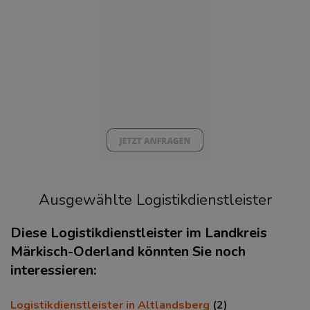
7,29 %
BESCHÄFTIGTEN- UND ARBEITSLOSENQUOTE
7.29%
39%
Ausgewählte Logistikdienstleister
Diese Logistikdienstleister im Landkreis
Märkisch-Oderland könnten Sie noch
interessieren:
KAUFKRAFT
(STAND: 2018)
Euro pro Kopf
Logistikdienstleister in Altlandsberg
(2)