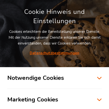
Cookie Hinweis und
Einstellungen
Cookies erleichtern die Bereitstellung unserer Dienste.
Mit der Nutzung unserer Dienste erklären Sie sich damit
einverstanden, dass wir Cookies verwenden.
Möchten Sie diesen Suchauftrag
speichern und automatisch über neue
Datenschutzbestimmungen
Standorte informiert werden?
SUCHAUFTRAG ANLEGEN
Notwendige Cookies
Logistikdienstleister für Kontraktlogistik in
der Branche eCommerce & Retail in
Marketing Cookies
Altlandsberg