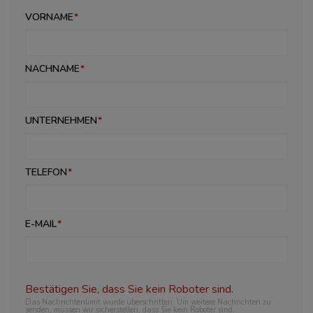
VORNAME
NACHNAME
UNTERNEHMEN
TELEFON
E-MAIL
Bestätigen Sie, dass Sie kein Roboter sind.
Das Nachrichtenlimit wurde überschritten. Um weitere Nachrichten zu
senden, müssen wir sicherstellen, dass Sie kein Roboter sind.