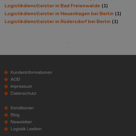
(Landkreis / Kreisfreie Stadt)
Logistikdienstleister in Bad Freienwalde
(1)
20.684 €
Logistikdienstleister in Neuenhagen bei Berlin
(1)
Kaufkraftindex
Logistikdienstleister in Rüdersdorf bei Berlin
(1)
(Landkreis / Kreisfreie Stadt)
90,33
KAUFKRAFT - EURO PRO KOPF
Landkreis / Kreisfreie Stadt
22.651 €
Bundesland
20.099 €
Deutschland
KundenInformationen
20.684 €
AGB
Impressum
0 €
20.000 €
40.000 €
Datenschutz
WIRTSCHAFTSKRAFT
(STAND: 2018)
Konditionen
Blog
BRUTTOINLANDSPRODUKT
Newsletter
(LANDKREIS / KREISFREIE STADT)
Logistik Lexikon