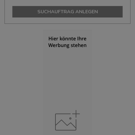
(Landkreis / Kreisfreie Stadt)
195.751
SUCHAUFTRAG ANLEGEN
Bevölkerungsdichte
(Landkreis / Kreisfreie Stadt)
2
91 Einwohner/km
Fläche
(Landkreis / Kreisfreie Stadt)
2
2.158,65 km
BESCHÄFTIGUNG
(STAND: 06/2020)
Beschäftigte
(Landkreis / Kreisfreie Stadt)
77.104
Beschäftigtenquote
(Landkreis / Kreisfreie Stadt)
39,39 %
Arbeitslosenquote