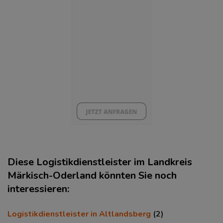
(Landkreis / Kreisfreie Stadt)
7,29 %
BESCHÄFTIGTEN- UND ARBEITSLOSENQUOTE
7.29%
39%
Diese Logistikdienstleister im Landkreis
Märkisch-Oderland könnten Sie noch
interessieren:
KAUFKRAFT
(STAND: 2018)
Logistikdienstleister in Altlandsberg
(2)