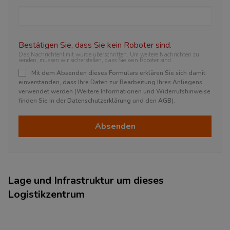
Bestätigen Sie, dass Sie kein Roboter sind.
Das Nachrichtenlimit wurde überschritten. Um weitere Nachrichten zu
senden, müssen wir sicherstellen, dass Sie kein Roboter sind.
Mit dem Absenden dieses Formulars erklären Sie sich damit
einverstanden, dass Ihre Daten zur Bearbeitung Ihres Anliegens
verwendet werden (Weitere Informationen und Widerrufshinweise
finden Sie in der
Datenschutzerklärung
und den
AGB
).
Absenden
Lage und Infrastruktur um dieses
Logistikzentrum