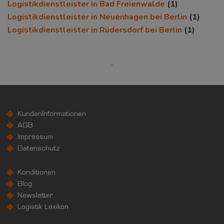
Euro pro Kopf
Logistikdienstleister in Bad Freienwalde
(1)
(Landkreis / Kreisfreie Stadt)
Logistikdienstleister in Neuenhagen bei Berlin
(1)
20.684 €
Logistikdienstleister in Rüdersdorf bei Berlin
(1)
Kaufkraftindex
(Landkreis / Kreisfreie Stadt)
90,33
KAUFKRAFT - EURO PRO KOPF
Landkreis / Kreisfreie Stadt
22.651 €
KundenInformationen
Bundesland
20.099 €
Deutschland
AGB
Impressum
20.684 €
Datenschutz
0 €
20.000 €
40.000 €
Konditionen
WIRTSCHAFTSKRAFT
Blog
(STAND: 2018)
Newsletter
BRUTTOINLANDSPRODUKT
Logistik Lexikon
(LANDKREIS / KREISFREIE STADT)