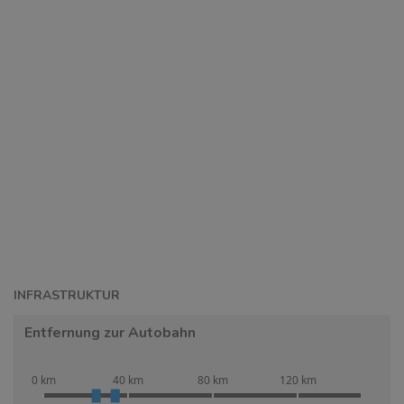
INFRASTRUKTUR
Entfernung zur Autobahn
0 km
40 km
80 km
120 km