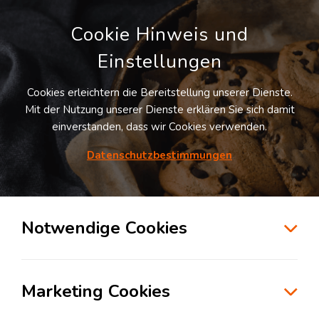
Cookie Hinweis und
Einstellungen
Cookies erleichtern die Bereitstellung unserer Dienste.
Mit der Nutzung unserer Dienste erklären Sie sich damit
einverstanden, dass wir Cookies verwenden.
Möchten Sie diesen Suchauftrag
speichern und automatisch über neue
Datenschutzbestimmungen
Standorte informiert werden?
SUCHAUFTRAG ANLEGEN
Notwendige Cookies
Runge L&L | Lager 2 | Alaunwerk
Logistikdienstleister für Fulfillment
Marketing Cookies
16259
Bad Freienwalde
, Deutschland