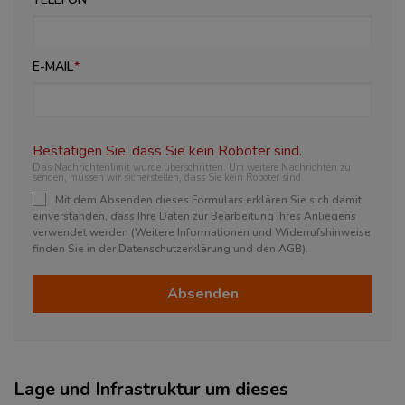
E-MAIL
Bestätigen Sie, dass Sie kein Roboter sind.
Das Nachrichtenlimit wurde überschritten. Um weitere Nachrichten zu
senden, müssen wir sicherstellen, dass Sie kein Roboter sind.
Mit dem Absenden dieses Formulars erklären Sie sich damit
einverstanden, dass Ihre Daten zur Bearbeitung Ihres Anliegens
verwendet werden (Weitere Informationen und Widerrufshinweise
finden Sie in der
Datenschutzerklärung
und den
AGB
).
Absenden
Lage und Infrastruktur um dieses