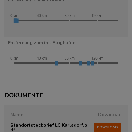
Entfernung zur Autobahn
0 km
40 km
80 km
120 km
Entfernung zum int. Flughafen
0 km
40 km
80 km
120 km
DOKUMENTE
Name
Download
Standortsteckbrief LC Karlsdorf.p
DOWNLOAD
df