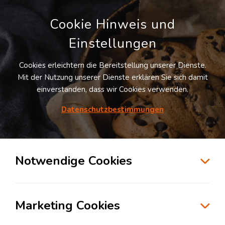
Cookie Hinweis und
Einstellungen
Cookies erleichtern die Bereitstellung unserer Dienste.
Mit der Nutzung unserer Dienste erklären Sie sich damit
einverstanden, dass wir Cookies verwenden.
Möchten Sie diesen Suchauftrag
speichern und automatisch über neue
Datenschutzbestimmungen
Standorte informiert werden?
SUCHAUFTRAG ANLEGEN
Notwendige Cookies
Logistikcenter Karlsdorf
Marketing Cookies
76689
Karlsdorf-Neuthard
, Deutschland