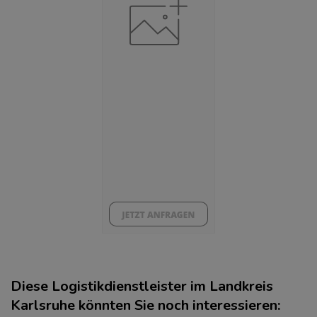
(Landkreis / Kreisfreie Stadt)
42,32 %
Arbeitslosenquote
(Landkreis / Kreisfreie Stadt)
4,66 %
BESCHÄFTIGTEN- UND ARBEITSLOSENQUOTE
4.66%
42%
Diese Logistikdienstleister im Landkreis
Karlsruhe könnten Sie noch interessieren: