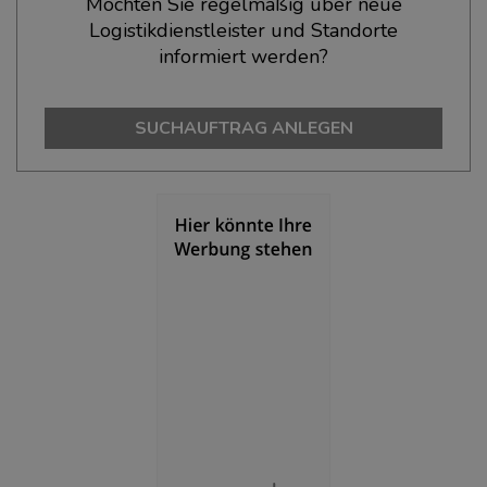
Möchten Sie regelmäßig über neue
Logistikdienstleister und Standorte
BEVÖLKERUNG
(STAND: 12/2019)
informiert werden?
Bevölkerung Gesamt
(Landkreis / Kreisfreie Stadt)
445.101
SUCHAUFTRAG ANLEGEN
Bevölkerungsdichte
(Landkreis / Kreisfreie Stadt)
2
410 Einwohner/km
Fläche
(Landkreis / Kreisfreie Stadt)
2
1.084,98 km
BESCHÄFTIGUNG
(STAND: 06/2020)
Beschäftigte
(Landkreis / Kreisfreie Stadt)
188.354
Beschäftigtenquote