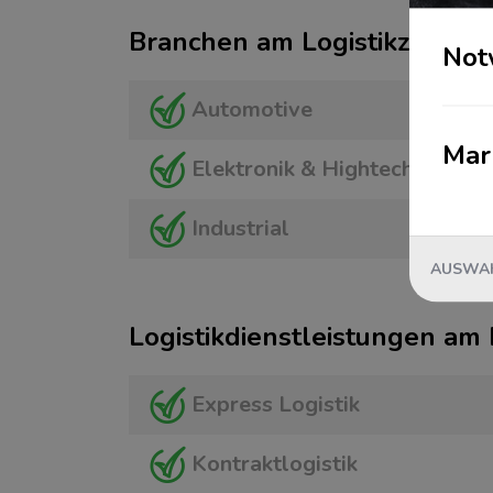
Branchen am Logistikzentru
Not
Automotive
Mar
Elektronik & Hightech
Industrial
AUSWAH
Logistikdienstleistungen am
Express Logistik
Kontraktlogistik