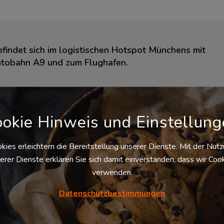
findet sich im logistischen Hotspot Münchens mit
utobahn A9 und zum Flughafen.
okie Hinweis und Einstellun
kies erleichtern die Bereitstellung unserer Dienste. Mit der Nut
erer Dienste erklären Sie sich damit einverstanden, dass wir Coo
der Seriennummer
verwenden.
st)
01, ISO 45001, ISO 50001, s.a.f.e. member, AEO
Datenschutzbestimmungen