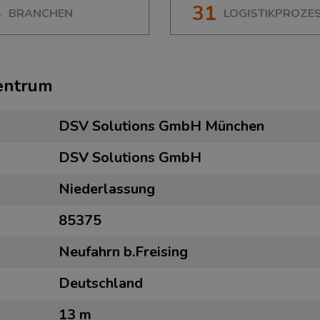
6
31
BRANCHEN
LOGISTIKPROZE
zentrum
DSV Solutions GmbH München
DSV Solutions GmbH
Niederlassung
85375
Neufahrn b.Freising
Deutschland
13 m