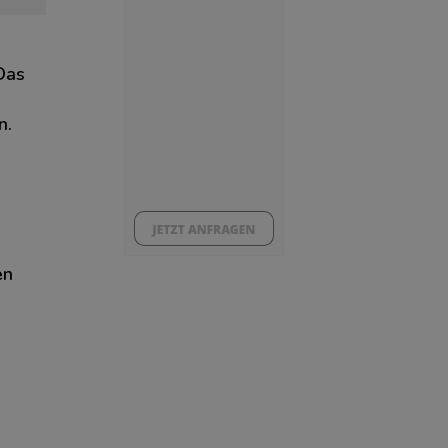
Das
n.
en