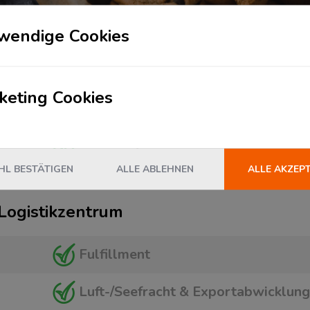
m
wendige Cookies
eCommerce & Retail
keting Cookies
Fashion & Lifestyle
Konsumgüterindustrie
L BESTÄTIGEN
ALLE ABLEHNEN
ALLE AKZEP
 Logistikzentrum
Fulfillment
Luft-/Seefracht & Exportabwicklung