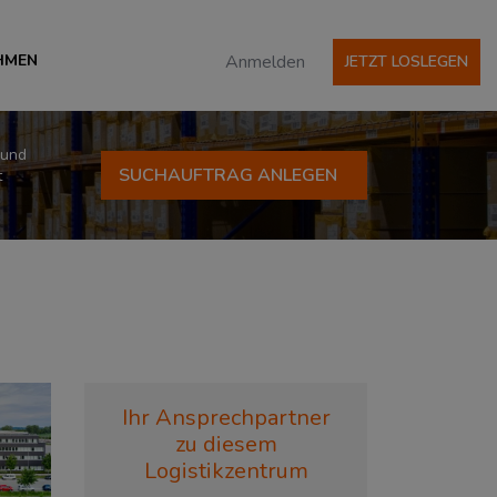
HMEN
Anmelden
JETZT LOSLEGEN
 und
SUCHAUFTRAG ANLEGEN
t
Ihr Ansprechpartner
zu diesem
Logistikzentrum