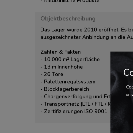
- Medizinische Produkte
Objektbeschreibung
Das Lager wurde 2010 eröffnet. Es be
ausgezeichneter Anbindung an die A
Zahlen & Fakten
- 10.000 m² Lagerfläche
- 13 m Innenhöhe
Co
- 26 Tore
- Palettenregalsystem
Coo
- Blocklagerbereich
uns
- Chargenverfolgung und Erfassung 
- Transportnetz (LTL / FTL / Kurierdien
- Zertifizierungen ISO 9001, ISO 140