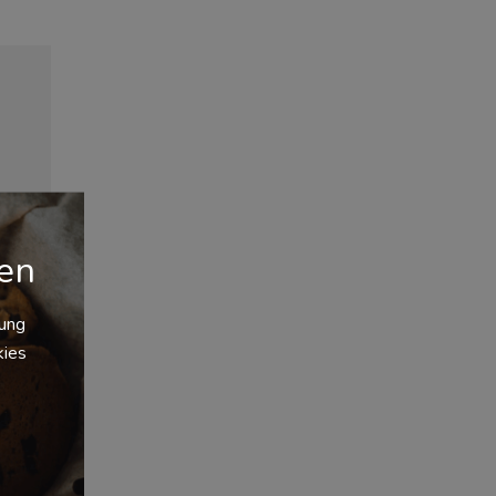
gen
zung
kies