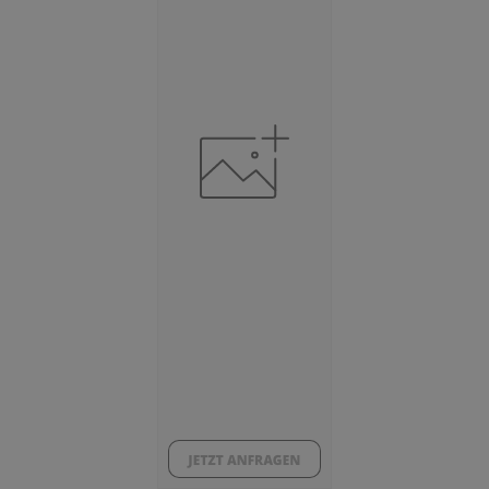
Beschäftigte
(Landkreis / Kreisfreie Stadt)
130.973
Beschäftigtenquote
(Landkreis / Kreisfreie Stadt)
41,71 %
Arbeitslosenquote
(Landkreis / Kreisfreie Stadt)
4,76 %
BESCHÄFTIGTEN- UND ARBEITSLOSENQUOTE
4.76%
41%