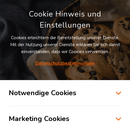
Cookie Hinweis und
Einstellungen
Cookies erleichtern die Bereitstellung unserer Dienste.
Mit der Nutzung unserer Dienste erklären Sie sich damit
einverstanden, dass wir Cookies verwenden.
Möchten Sie diesen Suchauftrag
speichern und automatisch über neue
Datenschutzbestimmungen
Standorte informiert werden?
SUCHAUFTRAG ANLEGEN
Notwendige Cookies
Logistikzentrum Aalen
Marketing Cookies
73434
Aalen
, Deutschland