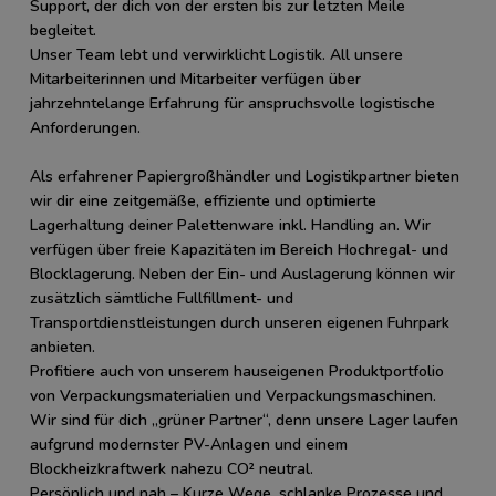
Support, der dich von der ersten bis zur letzten Meile
begleitet.
Unser Team lebt und verwirklicht Logistik. All unsere
Mitarbeiterinnen und Mitarbeiter verfügen über
jahrzehntelange Erfahrung für anspruchsvolle logistische
Anforderungen.
Als erfahrener Papiergroßhändler und Logistikpartner bieten
wir dir eine zeitgemäße, effiziente und optimierte
Lagerhaltung deiner Palettenware inkl. Handling an. Wir
verfügen über freie Kapazitäten im Bereich Hochregal- und
Blocklagerung. Neben der Ein- und Auslagerung können wir
zusätzlich sämtliche Fullfillment- und
Transportdienstleistungen durch unseren eigenen Fuhrpark
anbieten.
Profitiere auch von unserem hauseigenen Produktportfolio
von Verpackungsmaterialien und Verpackungsmaschinen.
Wir sind für dich „grüner Partner“, denn unsere Lager laufen
aufgrund modernster PV-Anlagen und einem
Blockheizkraftwerk nahezu CO² neutral.
Persönlich und nah – Kurze Wege, schlanke Prozesse und