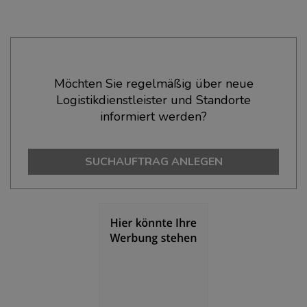
Ökonomische Daten & Fakten
Möchten Sie regelmäßig über neue
Logistikdienstleister und Standorte
BEVÖLKERUNG
(STAND: 12/2019)
informiert werden?
Bevölkerung Gesamt
(Landkreis / Kreisfreie Stadt)
314.025
SUCHAUFTRAG ANLEGEN
Bevölkerungsdichte
(Landkreis / Kreisfreie Stadt)
2
208 Einwohner/km
Fläche
(Landkreis / Kreisfreie Stadt)
2
1.511,39 km
BESCHÄFTIGUNG
(STAND: 06/2020)