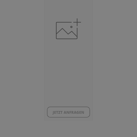
***
Beschäftigtenquote
(Landkreis / Kreisfreie Stadt)
***
Arbeitslosenquote
(Landkreis / Kreisfreie Stadt)
***
BESCHÄFTIGTEN- UND ARBEITSLOSENQUOTE
0%