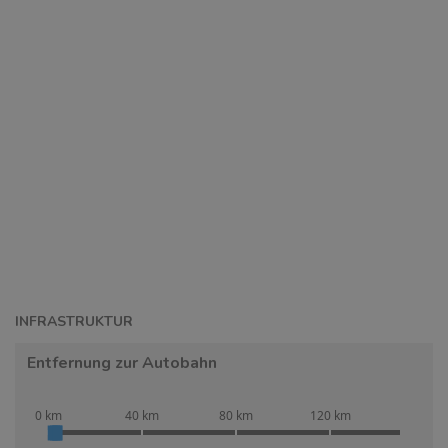
INFRASTRUKTUR
Entfernung zur Autobahn
0 km
40 km
80 km
120 km