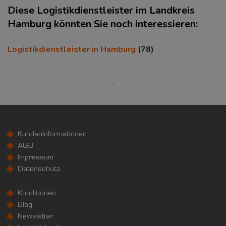
Diese Logistikdienstleister im Landkreis
Hamburg könnten Sie noch interessieren:
Logistikdienstleister in Hamburg
(78)
KAUFKRAFT
Euro pro Kopf
(Landkreis / Kreisfreie Stadt)
***
Kaufkraftindex
(Landkreis / Kreisfreie Stadt)
***
KundenInformationen
AGB
KAUFKRAFT - EURO PRO KOPF
Impressum
Datenschutz
Landkreis / Kreisfreie Stadt
22.651 €
Bundesland
Konditionen
Deutschland
Blog
Newsletter