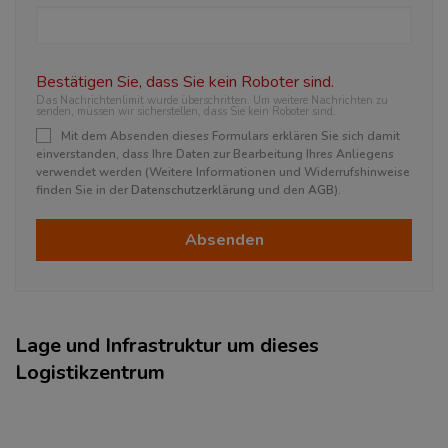
Bestätigen Sie, dass Sie kein Roboter sind.
Das Nachrichtenlimit wurde überschritten. Um weitere Nachrichten zu
senden, müssen wir sicherstellen, dass Sie kein Roboter sind.
Mit dem Absenden dieses Formulars erklären Sie sich damit
einverstanden, dass Ihre Daten zur Bearbeitung Ihres Anliegens
verwendet werden (Weitere Informationen und Widerrufshinweise
finden Sie in der
Datenschutzerklärung
und den
AGB
).
Absenden
Lage und Infrastruktur um dieses
Logistikzentrum