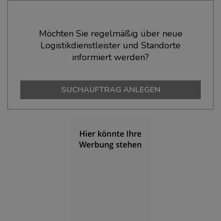
Ökonomische Daten & Fakten
Möchten Sie regelmäßig über neue
Logistikdienstleister und Standorte
BEVÖLKERUNG
(STAND: 12/2019)
informiert werden?
Bevölkerung Gesamt
(Landkreis / Kreisfreie Stadt)
1.847.253
SUCHAUFTRAG ANLEGEN
Bevölkerungsdichte
(Landkreis / Kreisfreie Stadt)
2
2.446 Einwohner/km
Fläche
(Landkreis / Kreisfreie Stadt)
2
755,09 km
BESCHÄFTIGUNG
Beschäftigte
(Landkreis / Kreisfreie Stadt)