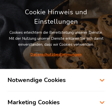
Cookie Hinweis und
Einstellungen
Cookies erleichtern die Bereitstellung unserer Dienste.
Mit der Nutzung unserer Dienste erklären Sie sich damit
einverstanden, dass wir Cookies verwenden.
Möchten Sie diesen Suchauftrag
speichern und automatisch über neue
Datenschutzbestimmungen
Standorte informiert werden?
SUCHAUFTRAG ANLEGEN
Notwendige Cookies
Bredowstraße 6
Marketing Cookies
20539
Hamburg
, Deutschland