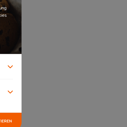
zung
kies
TIEREN