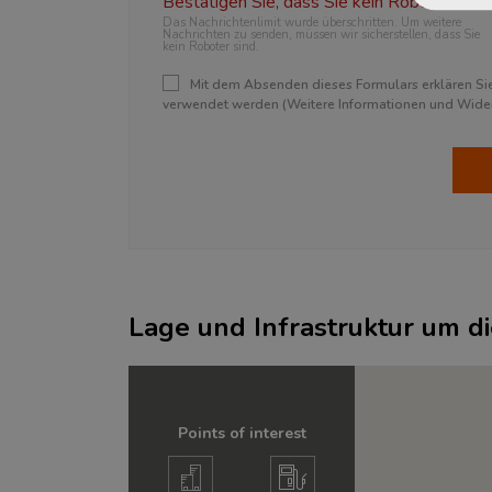
Bestätigen Sie, dass Sie kein Roboter sind.
Das Nachrichtenlimit wurde überschritten. Um weitere
Nachrichten zu senden, müssen wir sicherstellen, dass Sie
kein Roboter sind.
Mit dem Absenden dieses Formulars erklären Sie 
verwendet werden (Weitere Informationen und Widerr
Lage und Infrastruktur um d
Points of interest