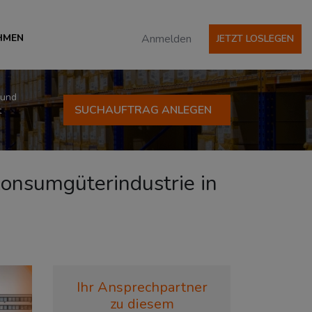
HMEN
Anmelden
JETZT LOSLEGEN
 und
SUCHAUFTRAG ANLEGEN
t
 Konsumgüterindustrie in
Ihr Ansprechpartner
zu diesem