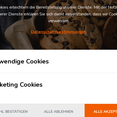
kies erleichtern die Bereitstellung unserer Dienste. Mit der Nut
s Logistikzentrum und dessen Logistik­
erer Dienste erklären Sie sich damit einverstanden, dass wir Coo
verwenden.
Datenschutzbestimmungen
s
wendige Cookies
HNAME
UNTERNEHMEN
keting Cookies
E-MAIL
L BESTÄTIGEN
ALLE ABLEHNEN
ALLE AKZEP