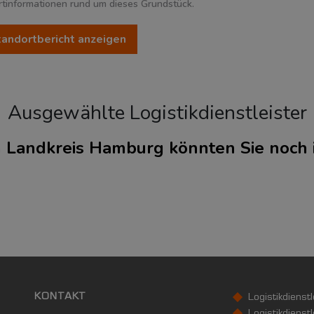
rtinformationen rund um dieses Grundstück.
Standortbericht anzeigen
Ausgewählte Logistikdienstleister
n
im Landkreis Hamburg könnten Sie noch 
1.847.253
2
2.446 Einwohner/km
2
dt)
755,09 km
KONTAKT
Logistikdienst