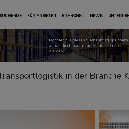
 SUCHENDE
FÜR ANBIETER
BRANCHEN
NEWS
UNTERNE
Möchten Sie diesen Suchauftrag speichern
automatisch über neue Standorte informier
werden?
r Transportlogistik in der Branche