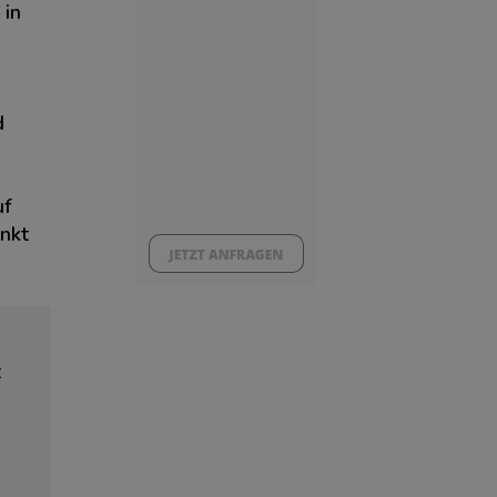
 in
d
uf
nkt
t