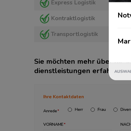
Express Logistik
Not
Kontraktlogistik
Transportlogistik
Mar
Sie möchten mehr über diese
dienstleistungen erfahren?
AUSWAH
Ihre Kontaktdaten
Herr
Frau
Diver
Anrede
VORNAME
NAC