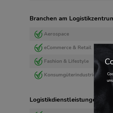
Branchen am Logistikzentru
Aerospace
eCommerce & Retail
Co
Fashion & Lifestyle
Coo
Konsumgüterindustrie
uns
Logistikdienstleistungen am