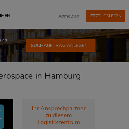
HMEN
Anmelden
JETZT LOSLEGEN
 und
SUCHAUFTRAG ANLEGEN
t
 Aerospace in Hamburg
Ihr Ansprechpartner
zu diesem
Logistikzentrum