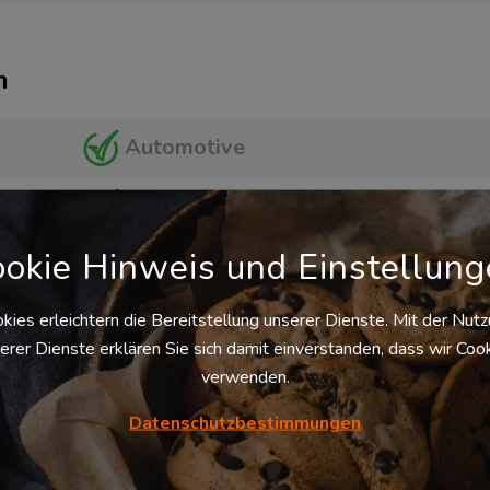
m
Automotive
Elektronik & Hightech
okie Hinweis und Einstellun
Industrial
kies erleichtern die Bereitstellung unserer Dienste. Mit der Nut
erer Dienste erklären Sie sich damit einverstanden, dass wir Coo
verwenden.
Datenschutzbestimmungen
 Logistikzentrum