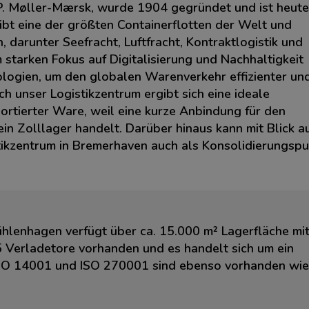
.P. Møller-Mærsk, wurde 1904 gegründet und ist heute
ibt eine der größten Containerflotten der Welt und
 darunter Seefracht, Luftfracht, Kontraktlogistik und
tarken Fokus auf Digitalisierung und Nachhaltigkeit
nologien, um den globalen Warenverkehr effizienter un
h unser Logistikzentrum ergibt sich eine ideale
ortierter Ware, weil eine kurze Anbindung für den
in Zolllager handelt. Darüber hinaus kann mit Blick a
tikzentrum in Bremerhaven auch als Konsolidierungspu
hlenhagen verfügt über ca. 15.000 m² Lagerfläche mi
5 Verladetore vorhanden und es handelt sich um ein
, ISO 14001 und ISO 270001 sind ebenso vorhanden wie