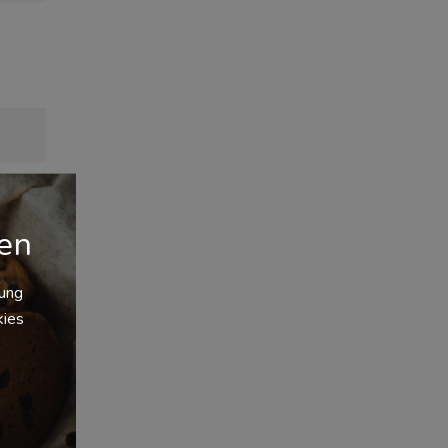
gen
zung
kies