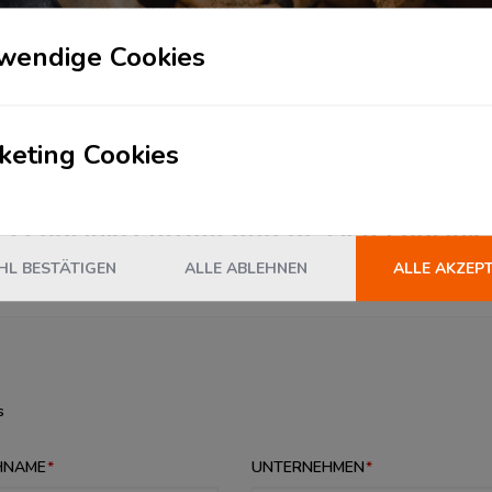
Fulfillment
wendige Cookies
Luft-/Seefracht & Exportabwicklung
Value Added Services
keting Cookies
s Logistikzentrum und dessen Logistik­
L BESTÄTIGEN
ALLE ABLEHNEN
ALLE AKZEP
s
HNAME
UNTERNEHMEN