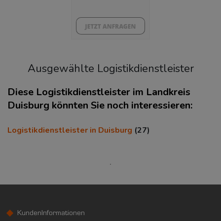
Ausgewählte Logistikdienstleister
Diese Logistikdienstleister im Landkreis
Duisburg könnten Sie noch interessieren:
KAUFKRAFT
(STAND: 2018)
Logistikdienstleister in Duisburg
(27)
Euro pro Kopf
(Landkreis / Kreisfreie Stadt)
17.126 €
Kaufkraftindex
(Landkreis / Kreisfreie Stadt)
74,79
KundenInformationen
KAUFKRAFT - EURO PRO KOPF