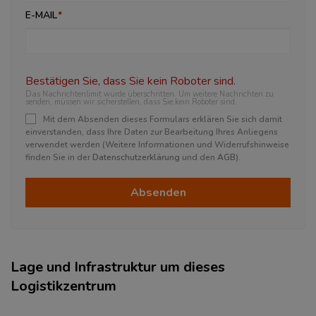
E-MAIL
Bestätigen Sie, dass Sie kein Roboter sind.
Das Nachrichtenlimit wurde überschritten. Um weitere Nachrichten zu
senden, müssen wir sicherstellen, dass Sie kein Roboter sind.
Mit dem Absenden dieses Formulars erklären Sie sich damit
einverstanden, dass Ihre Daten zur Bearbeitung Ihres Anliegens
verwendet werden (Weitere Informationen und Widerrufshinweise
finden Sie in der
Datenschutzerklärung
und den
AGB
).
Absenden
Lage und Infrastruktur um dieses
Logistikzentrum