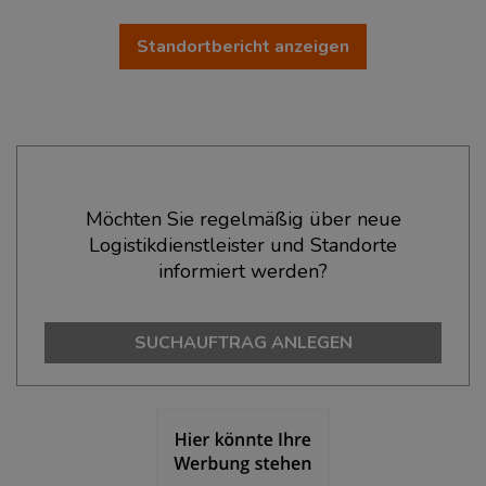
Standortbericht anzeigen
Ökonomische Daten & Fakten
Möchten Sie regelmäßig über neue
Logistikdienstleister und Standorte
BEVÖLKERUNG
(STAND: 12/2019)
informiert werden?
Bevölkerung Gesamt
(Landkreis / Kreisfreie Stadt)
498.686
SUCHAUFTRAG ANLEGEN
Bevölkerungsdichte
(Landkreis / Kreisfreie Stadt)
2
2.142 Einwohner/km
Fläche
(Landkreis / Kreisfreie Stadt)