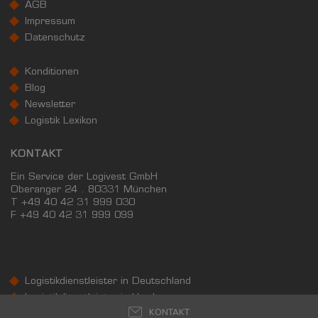
AGB
Impressum
Landkreis / Kreisfreie Stadt
22.651 €
Datenschutz
Bundesland
22.233 €
Deutschland
Konditionen
17.126 €
Blog
0 €
20.000 €
40.000 €
Newsletter
Logistik Lexikon
WIRTSCHAFTSKRAFT
(STAND: 2018)
KONTAKT
BRUTTOINLANDSPRODUKT
Ein Service der Logivest GmbH
(LANDKREIS / KREISFREIE STADT)
Oberanger 24 . 80331 München
T +49 40 42 31 999 030
F
+49 40 42 31 999 099
GESAMT
BIP JE ERWERBSTÄTIGEN
BIP JE EINWOH
18.177.380 Tsd. €
78.085 €
36.475 €
Logistikdienstleister in Deutschland
BRUTTOWERTSCHÖPFUNG
Logistikdienstleister in Hamburg
(LANDKREIS / KREISFREIE STADT)
KONTAKT
Logistikdienstleister in Hannover