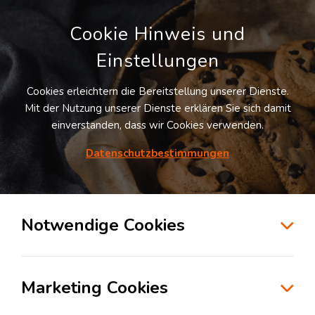
Cookie Hinweis und
Einstellungen
Cookies erleichtern die Bereitstellung unserer Dienste.
Mit der Nutzung unserer Dienste erklären Sie sich damit
einverstanden, dass wir Cookies verwenden.
Möchten Sie diesen Suchauftrag
speichern und automatisch über neue
Datenschutzbestimmungen
Standorte informiert werden?
SUCHAUFTRAG ANLEGEN
Notwendige Cookies
Logistikdienstleister für Transportlogistik
in der Branche Konsumgüterindustrie in
Marketing Cookies
Duisburg