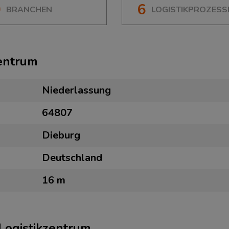
0
6
BRANCHEN
LOGISTIKPROZESS
zentrum
Niederlassung
64807
Dieburg
Deutschland
16 m
 Logistikzentrum