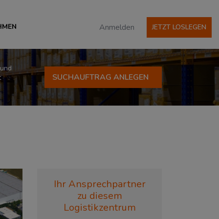
HMEN
Anmelden
JETZT LOSLEGEN
 und
SUCHAUFTRAG ANLEGEN
t
Ihr Ansprechpartner
zu diesem
Logistikzentrum