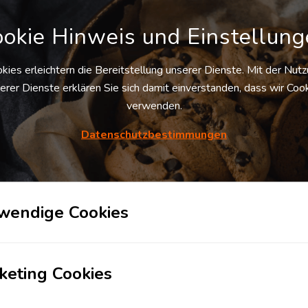
HNAME
UNTERNEHMEN
okie Hinweis und Einstellun
kies erleichtern die Bereitstellung unserer Dienste. Mit der Nut
E-MAIL
erer Dienste erklären Sie sich damit einverstanden, dass wir Coo
verwenden.
Datenschutzbestimmungen
wendige Cookies
sich damit einverstanden, dass Ihre Daten zur Bearbeitung Ihres Anliegens
ufshinweise finden Sie in der
Datenschutzerklärung
und den
AGB
).
Absenden
keting Cookies