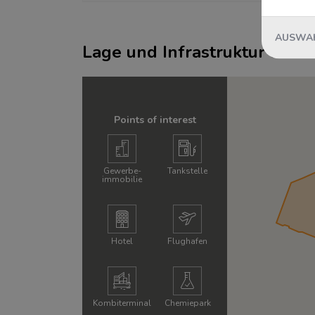
AUSWAH
Lage und Infrastruktur um d
Points of interest
Gewerbe­
Tankstelle
immobilie
Hotel
Flughafen
Kombi­terminal
Chemie­park