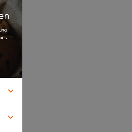
gen
zung
kies