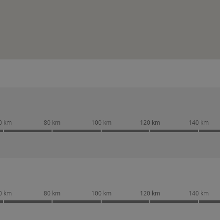
0 km
80 km
100 km
120 km
140 km
0 km
80 km
100 km
120 km
140 km