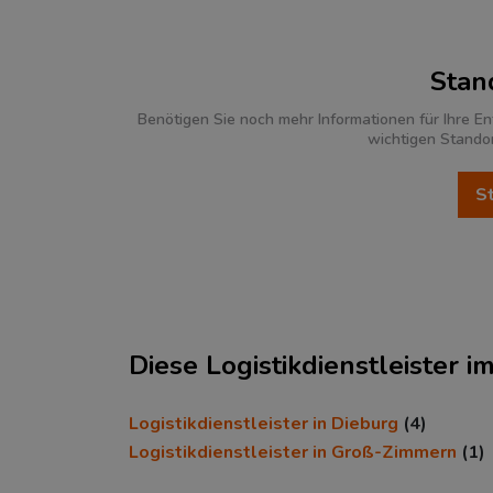
Stan
Benötigen Sie noch mehr Informationen für Ihre En
wichtigen Stando
Ökonomische Daten & Fakte
Diese Logistikdienstleister 
BEVÖLKERUNG
(STAND: 12/2019)
Logistikdienstleister in Dieburg
(4)
Logistikdienstleister in Groß-Zimmern
(1)
Bevölkerung Gesamt
(Landkreis /
Kreisfreie Stadt)