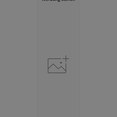
(Landkreis / Kreisfreie Stadt)
2
101,53 km
BESCHÄFTIGUNG
(STAND: 06/2020)
Beschäftigte
(Landkreis / Kreisfreie Stadt)
40.078
Beschäftigtenquote
(Landkreis / Kreisfreie Stadt)
35,27 %
Arbeitslosenquote
(Landkreis / Kreisfreie Stadt)
17,27 %
BESCHÄFTIGTEN- UND ARBEITSLOSENQUOTE
17.27%