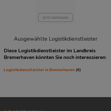
35%
Ausgewählte Logistikdienstleister
Diese Logistikdienstleister im Landkreis
Bremerhaven könnten Sie noch interessieren:
KAUFKRAFT
(STAND: 2018)
Logistikdienstleister in Bremerhaven
(6)
Euro pro Kopf
(Landkreis / Kreisfreie Stadt)
18.296 €
Kaufkraftindex
(Landkreis / Kreisfreie Stadt)
79,9