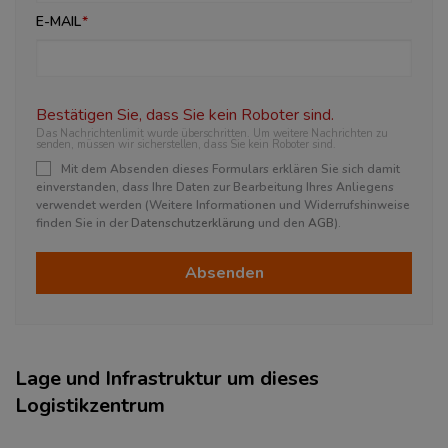
E-MAIL
Bestätigen Sie, dass Sie kein Roboter sind.
Das Nachrichtenlimit wurde überschritten. Um weitere Nachrichten zu
senden, müssen wir sicherstellen, dass Sie kein Roboter sind.
Mit dem Absenden dieses Formulars erklären Sie sich damit
einverstanden, dass Ihre Daten zur Bearbeitung Ihres Anliegens
verwendet werden (Weitere Informationen und Widerrufshinweise
finden Sie in der
Datenschutzerklärung
und den
AGB
).
Absenden
Lage und Infrastruktur um dieses
Logistikzentrum