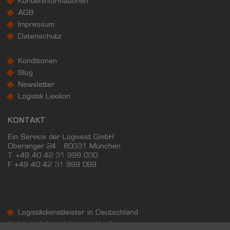
KundenInformationen
KAUFKRAFT - EURO PRO KOPF
AGB
Impressum
Landkreis / Kreisfreie Stadt
22.651 €
Datenschutz
Bundesland
20.206 €
Deutschland
Konditionen
18.296 €
Blog
0 €
20.000 €
40.000 €
Newsletter
Logistik Lexikon
WIRTSCHAFTSKRAFT
(STAND: 2018)
KONTAKT
BRUTTOINLANDSPRODUKT
Ein Service der Logivest GmbH
(LANDKREIS / KREISFREIE STADT)
Oberanger 24 . 80331 München
T +49 40 42 31 999 030
F
+49 40 42 31 999 099
GESAMT
BIP JE ERWERBSTÄTIGEN
BIP JE EINWOHN
4.017.343 Tsd. €
63.421 €
35.448 €
Logistikdienstleister in Deutschland
BRUTTOWERTSCHÖPFUNG
Logistikdienstleister in Hamburg
(LANDKREIS / KREISFREIE STADT)