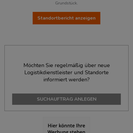
Grundstück.
Standortbericht anzeigen
Ökonomische Daten & Fakten
Möchten Sie regelmäßig über neue
Logistikdienstleister und Standorte
BEVÖLKERUNG
(STAND: 12/2019)
informiert werden?
Bevölkerung Gesamt
(Landkreis / Kreisfreie Stadt)
113.643
SUCHAUFTRAG ANLEGEN
Bevölkerungsdichte
(Landkreis / Kreisfreie Stadt)
2
1.119 Einwohner/km
Fläche