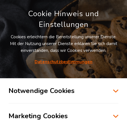
Cookie Hinweis und
Einstellungen
Cookies erleichtern die Bereitstellung unserer Dienste.
Mit der Nutzung unserer Dienste erklären Sie sich damit
einverstanden, dass wir Cookies verwenden.
Möchten Sie diesen Suchauftrag
speichern und automatisch über neue
Datenschutzbestimmungen
Standorte informiert werden?
SUCHAUFTRAG ANLEGEN
Notwendige Cookies
Logistikdienstleister für Transportlogistik
in der Branche Konsumgüterindustrie in
Marketing Cookies
Bremerhaven