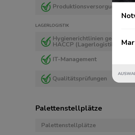
Produktionsversorgung
Not
LAGERLOGISTIK
Hygienerichtlinien gemäß
Mar
HACCP (Lagerlogistik)
IT-Management
AUSWAH
Qualitätsprüfungen
Paletten­stellplätze
Paletten­stellplätze