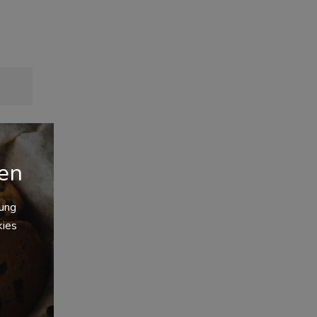
gen
zung
kies