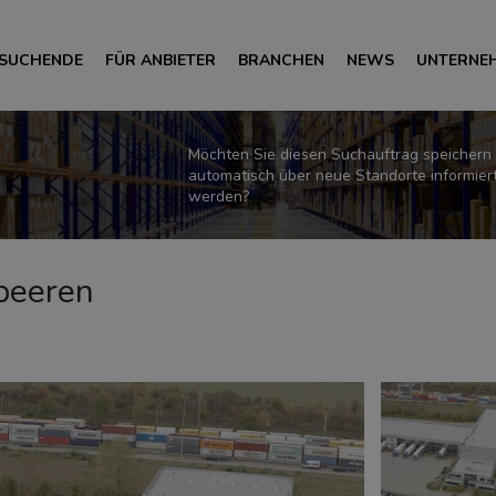
 SUCHENDE
FÜR ANBIETER
BRANCHEN
NEWS
UNTERNE
Möchten Sie diesen Suchauftrag speichern
automatisch über neue Standorte informier
werden?
beeren