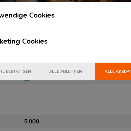
Zusammenlagerung
wendige Cookies
IT-Lösungen
keting Cookies
Konfektionierung / Value Added
Service
L BESTÄTIGEN
ALLE ABLEHNEN
ALLE AKZEP
Repacking & Relabeling
5.000