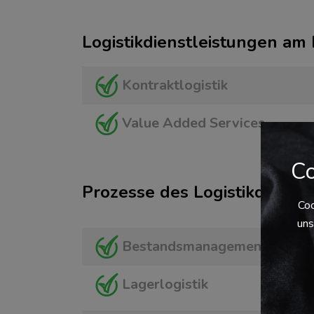
Logistikdienstleistungen am
Kontraktlogistik
Value Added Services
Co
Prozesse des Logistikdienstl
Coo
uns
Bestandsmanagement
Lagerlogistik