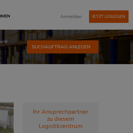
HMEN
Anmelden
JETZT LOSLEGEN
 und
SUCHAUFTRAG ANLEGEN
t
Ihr Ansprechpartner
zu diesem
Logistikzentrum