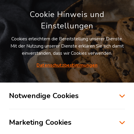
Cookie Hinweis und
Einstellungen
Cookies erleichtern die Bereitstellung unserer Dienste.
Mit der Nutzung unserer Dienste erklären Sie sich damit
einverstanden, dass wir Cookies verwenden.
Möchten Sie diesen Suchauftrag
speichern und automatisch über neue
Datenschutzbestimmungen
Standorte informiert werden?
SUCHAUFTRAG ANLEGEN
Notwendige Cookies
Logistikdienstleister für Transportlogistik
in der Branche Konsumgüterindustrie in
Marketing Cookies
Verl