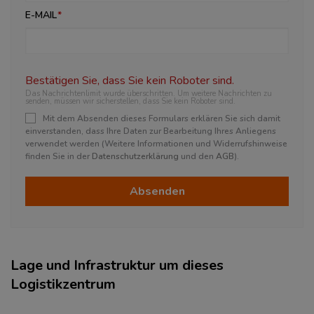
E-MAIL
Bestätigen Sie, dass Sie kein Roboter sind.
Das Nachrichtenlimit wurde überschritten. Um weitere Nachrichten zu
senden, müssen wir sicherstellen, dass Sie kein Roboter sind.
Mit dem Absenden dieses Formulars erklären Sie sich damit
einverstanden, dass Ihre Daten zur Bearbeitung Ihres Anliegens
verwendet werden (Weitere Informationen und Widerrufshinweise
finden Sie in der
Datenschutzerklärung
und den
AGB
).
Absenden
Lage und Infrastruktur um dieses
Logistikzentrum