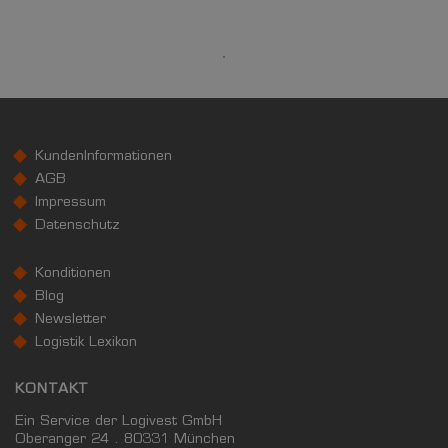
Landkreis / Kreisfreie Stadt
22.651 €
Bundesland
22.233 €
Deutschland
25.241 €
0 €
20.000 €
40.000 €
KundenInformationen
AGB
WIRTSCHAFTSKRAFT
(STAND: 2018)
Impressum
Datenschutz
BRUTTOINLANDSPRODUKT
(LANDKREIS / KREISFREIE STADT)
Konditionen
Blog
GESAMT
BIP JE ERWERBSTÄTIGEN
BIP JE EINWOH
Newsletter
Logistik Lexikon
17.632.888 Tsd. €
76.577 €
48.500 €
KONTAKT
BRUTTOWERTSCHÖPFUNG
Ein Service der Logivest GmbH
(LANDKREIS / KREISFREIE STADT)
Oberanger 24 . 80331 München