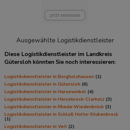
43%
Ausgewählte Logistikdienstleister
Diese Logistikdienstleister im Landkreis
Gütersloh könnten Sie noch interessieren:
KAUFKRAFT
(STAND: 2018)
Logistikdienstleister in Borgholzhausen
(1)
Euro pro Kopf
Logistikdienstleister in Gütersloh
(6)
(Landkreis / Kreisfreie Stadt)
Logistikdienstleister in Harsewinkel
(4)
25.241 €
Logistikdienstleister in Herzebrock-Clarholz
(3)
Kaufkraftindex
Logistikdienstleister in Rheda-Wiedenbrück
(3)
(Landkreis / Kreisfreie Stadt)
Logistikdienstleister in Schloß Holte-Stukenbrock
110,23
(1)
Logistikdienstleister in Verl
(2)
KAUFKRAFT - EURO PRO KOPF