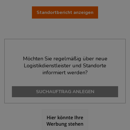
Standortbericht anzeigen
Ökonomische Daten & Fakten
Möchten Sie regelmäßig über neue
Logistikdienstleister und Standorte
BEVÖLKERUNG
(STAND: 12/2019)
informiert werden?
Bevölkerung Gesamt
(Landkreis / Kreisfreie Stadt)
364.938
SUCHAUFTRAG ANLEGEN
Bevölkerungsdichte
(Landkreis / Kreisfreie Stadt)
2
377 Einwohner/km
Fläche
(Landkreis / Kreisfreie Stadt)