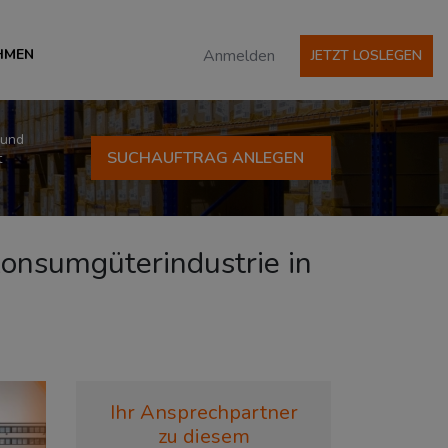
HMEN
Anmelden
JETZT LOSLEGEN
 und
SUCHAUFTRAG ANLEGEN
t
 Konsumgüterindustrie in
Ihr Ansprechpartner
zu diesem