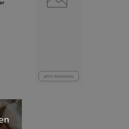
er
gen