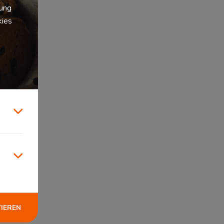
zung
kies
TIEREN