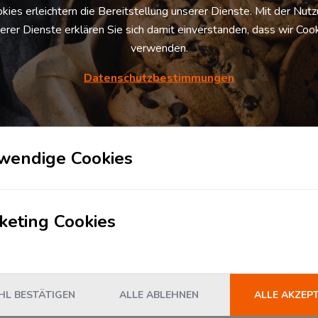
s Logistikzentrum und dessen Logistik­
kies erleichtern die Bereitstellung unserer Dienste. Mit der Nut
erer Dienste erklären Sie sich damit einverstanden, dass wir Coo
verwenden.
Datenschutzbestimmungen
s
wendige Cookies
HNAME
UNTERNEHMEN
keting Cookies
E-MAIL
L BESTÄTIGEN
ALLE ABLEHNEN
ALLE AKZEP