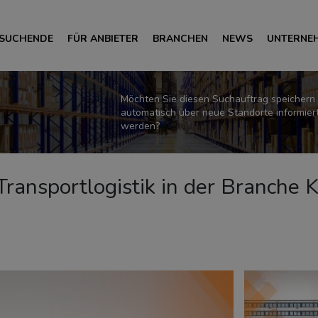
 SUCHENDE
FÜR ANBIETER
BRANCHEN
NEWS
UNTERNE
Möchten Sie diesen Suchauftrag speichern
automatisch über neue Standorte informier
werden?
r Transportlogistik in der Branche