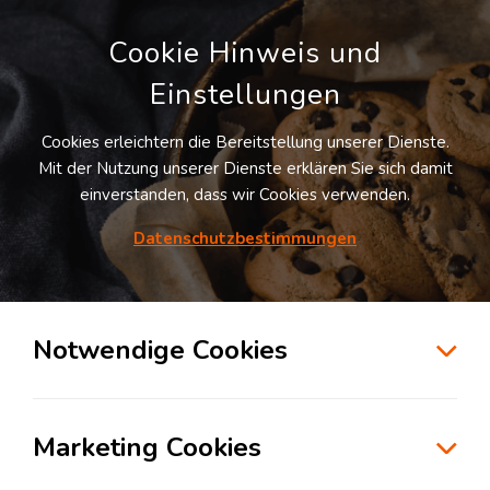
Cookie Hinweis und
Einstellungen
Cookies erleichtern die Bereitstellung unserer Dienste.
Mit der Nutzung unserer Dienste erklären Sie sich damit
einverstanden, dass wir Cookies verwenden.
Möchten Sie diesen Suchauftrag
speichern und automatisch über neue
Datenschutzbestimmungen
Standorte informiert werden?
SUCHAUFTRAG ANLEGEN
Notwendige Cookies
Logistikdienstleister für Transportlogistik
in der Branche Konsumgüterindustrie in
Marketing Cookies
Gauting