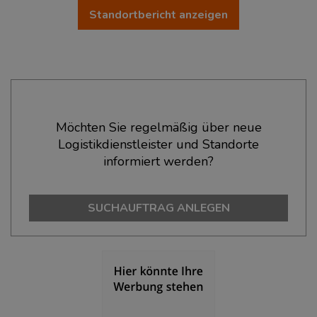
Standortbericht anzeigen
Ökonomische Daten & Fakten
Möchten Sie regelmäßig über neue
Logistikdienstleister und Standorte
BEVÖLKERUNG
(STAND: 12/2019)
informiert werden?
Bevölkerung Gesamt
(Landkreis / Kreisfreie Stadt)
136.667
SUCHAUFTRAG ANLEGEN
Bevölkerungsdichte
(Landkreis / Kreisfreie Stadt)
2
280 Einwohner/km
Fläche
(Landkreis / Kreisfreie Stadt)
2
487,71 km