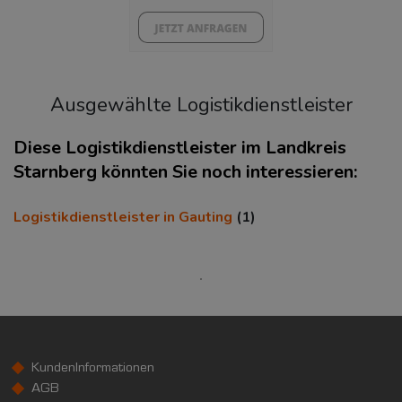
Ausgewählte Logistikdienstleister
Diese Logistikdienstleister im Landkreis
Starnberg könnten Sie noch interessieren:
KAUFKRAFT
(STAND: 2018)
Logistikdienstleister in Gauting
(1)
Euro pro Kopf
(Landkreis / Kreisfreie Stadt)
35.356 €
Kaufkraftindex
(Landkreis / Kreisfreie Stadt)
154,4
KundenInformationen
KAUFKRAFT - EURO PRO KOPF
AGB