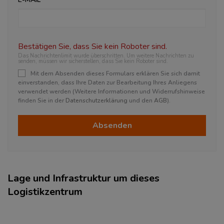
Bestätigen Sie, dass Sie kein Roboter sind.
Das Nachrichtenlimit wurde überschritten. Um weitere Nachrichten zu
senden, müssen wir sicherstellen, dass Sie kein Roboter sind.
Mit dem Absenden dieses Formulars erklären Sie sich damit
einverstanden, dass Ihre Daten zur Bearbeitung Ihres Anliegens
verwendet werden (Weitere Informationen und Widerrufshinweise
finden Sie in der
Datenschutzerklärung
und den
AGB
).
Absenden
Lage und Infrastruktur um dieses
Logistikzentrum