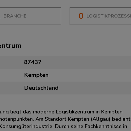
1
0
BRANCHE
LOGISTIKPROZESS
zentrum
87437
Kempten
Deutschland
dung liegt das moderne Logistikzentrum in Kempten
knotenpunkten. Am Standort Kempten (Allgäu) bedient
 Konsumgüterindustrie. Durch seine Fachkenntnisse in