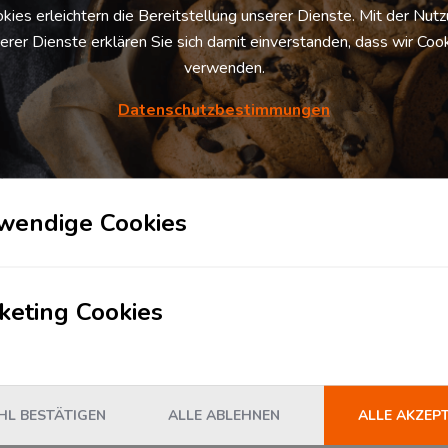
s Logistikzentrum und dessen Logistik­
kies erleichtern die Bereitstellung unserer Dienste. Mit der Nut
erer Dienste erklären Sie sich damit einverstanden, dass wir Coo
verwenden.
Datenschutzbestimmungen
s
wendige Cookies
HNAME
UNTERNEHMEN
keting Cookies
E-MAIL
L BESTÄTIGEN
ALLE ABLEHNEN
ALLE AKZEP