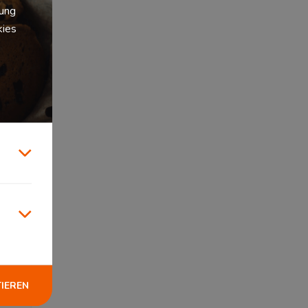
zung
kies
TIEREN