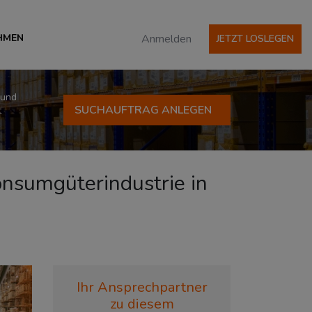
HMEN
Anmelden
JETZT LOSLEGEN
 und
SUCHAUFTRAG ANLEGEN
t
Konsumgüterindustrie in
Ihr Ansprechpartner
zu diesem