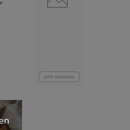
hr
gen