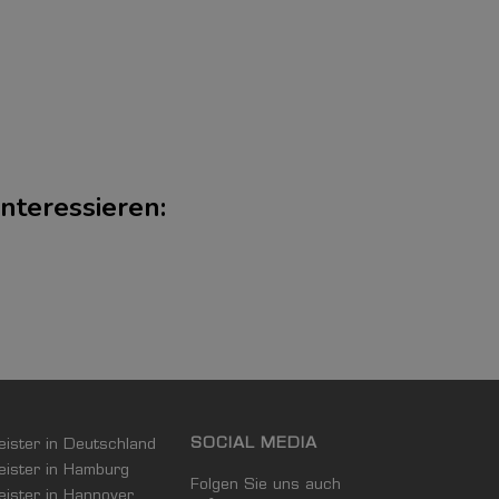
nteressieren:
SOCIAL MEDIA
leister in Deutschland
leister in Hamburg
Folgen Sie uns auch
leister in Hannover