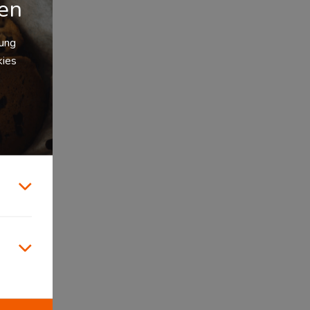
gen
zung
kies