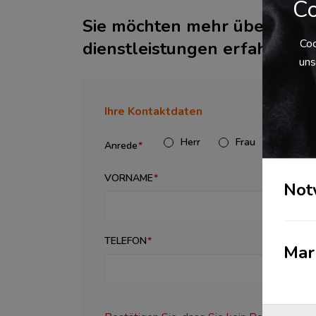
Co
Sie möchten mehr über diese
Coo
dienstleistungen erfahren?
uns
Ihre Kontaktdaten
Herr
Frau
Diver
Anrede
VORNAME
NAC
Not
TELEFON
Mar