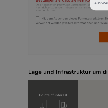
Bestätigen Sie, dass Sie kein Roboter sind.
AUSWAH
Das Nachrichtenlimit wurde überschritten. Um weitere
Nachrichten zu senden, müssen wir sicherstellen, dass Sie
kein Roboter sind.
Mit dem Absenden dieses Formulars erklären Sie 
verwendet werden (Weitere Informationen und Widerr
Lage und Infrastruktur um d
Points of interest