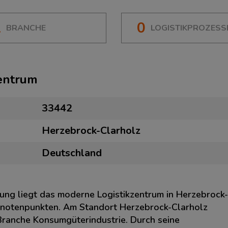
1
0
BRANCHE
LOGISTIKPROZESS
zentrum
33442
Herzebrock-Clarholz
Deutschland
ung liegt das moderne Logistikzentrum in Herzebrock-
knotenpunkten. Am Standort Herzebrock-Clarholz
 Branche Konsumgüterindustrie. Durch seine