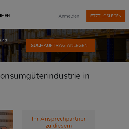
HMEN
Anmelden
JETZT LOSLEGEN
 und
SUCHAUFTRAG ANLEGEN
t
 Konsumgüterindustrie in
Ihr Ansprechpartner
zu diesem