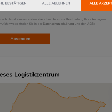
L BESTÄTIGEN
ALLE ABLEHNEN
ALLE AKZEP
sich damit einverstanden, dass Ihre Daten zur Bearbeitung Ihres Anliegens
ufshinweise finden Sie in der
Datenschutzerklärung
und den
AGB
).
Absenden
ieses Logistikzentrum