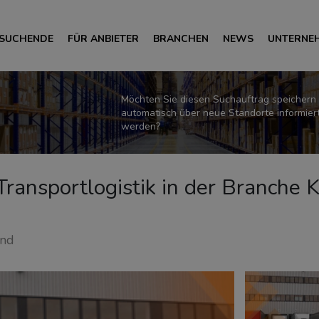
 SUCHENDE
FÜR ANBIETER
BRANCHEN
NEWS
UNTERNE
Möchten Sie diesen Suchauftrag speichern
automatisch über neue Standorte informier
werden?
r Transportlogistik in der Branche
and