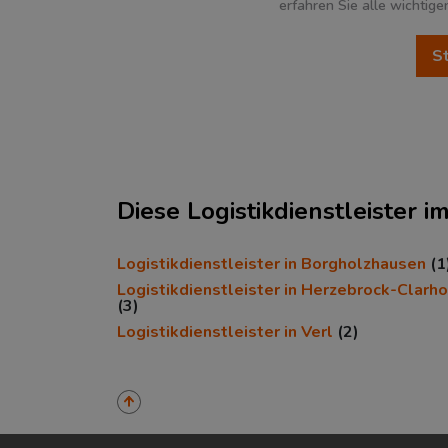
erfahren Sie alle wichtig
Ökonomische Daten & Fakte
Diese Logistikdienstleister 
BEVÖLKERUNG
(STAND: 12/2019)
Logistikdienstleister in Borgholzhausen
(1
Logistikdienstleister in Herzebrock-Clarho
Bevölkerung Gesamt
(Landkreis /
(3)
Kreisfreie Stadt)
Logistikdienstleister in Verl
(2)
Bevölkerungsdichte
(Landkreis /
Kreisfreie Stadt)
Fläche
(Landkreis / Kreisfreie Sta