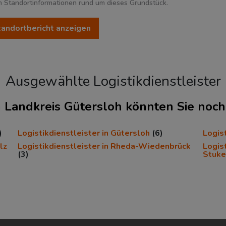
en Standortinformationen rund um dieses Grundstück.
Standortbericht anzeigen
Ausgewählte Logistikdienstleister
n
im Landkreis Gütersloh könnten Sie noch 
)
Logistikdienstleister in Gütersloh
(6)
Logis
lz
Logistikdienstleister in Rheda-Wiedenbrück
Logis
364.938
(3)
Stuke
2
377 Einwohner/km
2
dt)
969,21 km