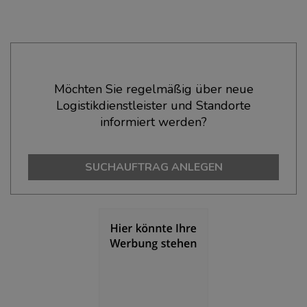
Ökonomische Daten & Fakten
Möchten Sie regelmäßig über neue
Logistikdienstleister und Standorte
BEVÖLKERUNG
(STAND: 12/2019)
informiert werden?
Bevölkerung Gesamt
(Landkreis / Kreisfreie Stadt)
238.762
SUCHAUFTRAG ANLEGEN
Bevölkerungsdichte
(Landkreis / Kreisfreie Stadt)
2
1.768 Einwohner/km
Fläche
(Landkreis / Kreisfreie Stadt)
2
135,03 km
BESCHÄFTIGUNG
(STAND: 06/2020)