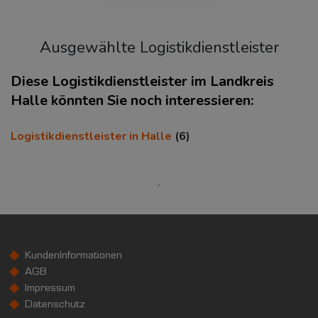
Ausgewählte Logistikdienstleister
Diese Logistikdienstleister im Landkreis
Halle könnten Sie noch interessieren:
KAUFKRAFT
(STAND: 2018)
Logistikdienstleister in Halle
(6)
Euro pro Kopf
(Landkreis / Kreisfreie Stadt)
17.828 €
Kaufkraftindex
(Landkreis / Kreisfreie Stadt)
77,85
KundenInformationen
KAUFKRAFT - EURO PRO KOPF
AGB
Impressum
Landkreis / Kreisfreie Stadt
22.651 €
Datenschutz
Bundesland