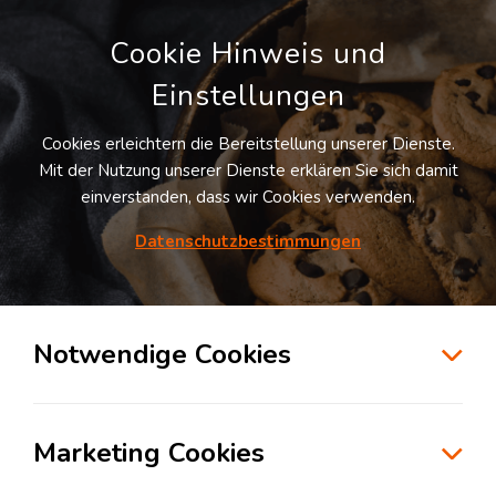
Cookie Hinweis und
Einstellungen
Cookies erleichtern die Bereitstellung unserer Dienste.
Mit der Nutzung unserer Dienste erklären Sie sich damit
einverstanden, dass wir Cookies verwenden.
Möchten Sie diesen Suchauftrag
speichern und automatisch über neue
Datenschutzbestimmungen
Standorte informiert werden?
SUCHAUFTRAG ANLEGEN
Notwendige Cookies
Logistikdienstleister für Kontraktlogistik in
der Branche Automotive in Halle
Marketing Cookies
06116
Halle
, Deutschland