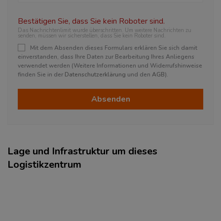
Bestätigen Sie, dass Sie kein Roboter sind.
Das Nachrichtenlimit wurde überschritten. Um weitere Nachrichten zu
senden, müssen wir sicherstellen, dass Sie kein Roboter sind.
Mit dem Absenden dieses Formulars erklären Sie sich damit
einverstanden, dass Ihre Daten zur Bearbeitung Ihres Anliegens
verwendet werden (Weitere Informationen und Widerrufshinweise
finden Sie in der
Datenschutzerklärung
und den
AGB
).
Absenden
Lage und Infrastruktur um dieses
Logistikzentrum