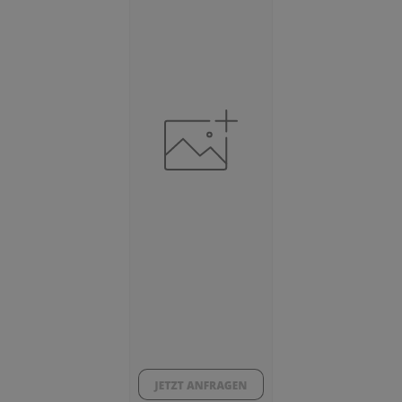
Beschäftigte
(Landkreis / Kreisfreie Stadt)
87.290
Beschäftigtenquote
(Landkreis / Kreisfreie Stadt)
36,56 %
Arbeitslosenquote
(Landkreis / Kreisfreie Stadt)
11,02 %
BESCHÄFTIGTEN- UND ARBEITSLOSENQUOTE
11.02%
36%