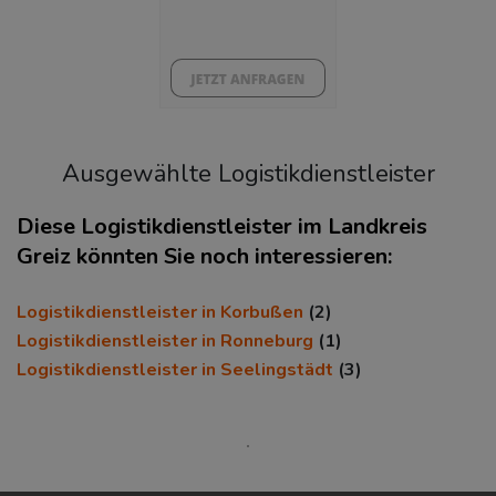
38%
Ausgewählte Logistikdienstleister
Diese Logistikdienstleister im Landkreis
Greiz könnten Sie noch interessieren:
KAUFKRAFT
(STAND: 2018)
Logistikdienstleister in Korbußen
(2)
Euro pro Kopf
Logistikdienstleister in Ronneburg
(1)
(Landkreis / Kreisfreie Stadt)
Logistikdienstleister in Seelingstädt
(3)
20.392 €
Kaufkraftindex
(Landkreis / Kreisfreie Stadt)
89,05