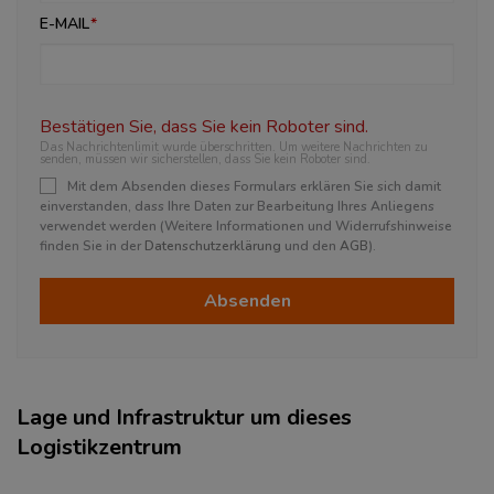
E-MAIL
Bestätigen Sie, dass Sie kein Roboter sind.
Das Nachrichtenlimit wurde überschritten. Um weitere Nachrichten zu
senden, müssen wir sicherstellen, dass Sie kein Roboter sind.
Mit dem Absenden dieses Formulars erklären Sie sich damit
einverstanden, dass Ihre Daten zur Bearbeitung Ihres Anliegens
verwendet werden (Weitere Informationen und Widerrufshinweise
finden Sie in der
Datenschutzerklärung
und den
AGB
).
Absenden
Lage und Infrastruktur um dieses
Logistikzentrum