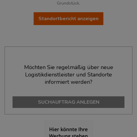
Grundstück.
Standortbericht anzeigen
Ökonomische Daten & Fakten
Möchten Sie regelmäßig über neue
Logistikdienstleister und Standorte
BEVÖLKERUNG
(STAND: 12/2019)
informiert werden?
Bevölkerung Gesamt
(Landkreis / Kreisfreie Stadt)
97.398
SUCHAUFTRAG ANLEGEN
Bevölkerungsdichte
(Landkreis / Kreisfreie Stadt)
2
115 Einwohner/km
Fläche