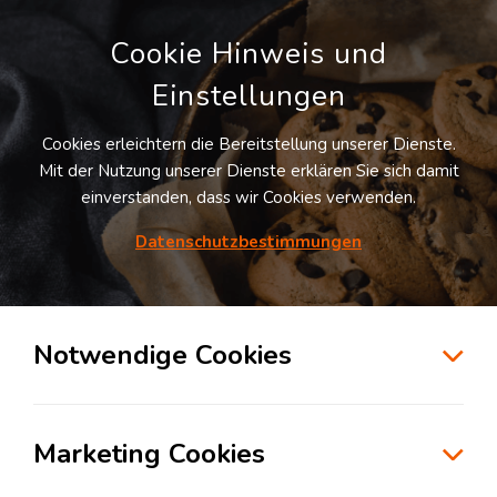
Cookie Hinweis und
Einstellungen
Cookies erleichtern die Bereitstellung unserer Dienste.
Mit der Nutzung unserer Dienste erklären Sie sich damit
einverstanden, dass wir Cookies verwenden.
Möchten Sie diesen Suchauftrag
speichern und automatisch über neue
Datenschutzbestimmungen
Standorte informiert werden?
SUCHAUFTRAG ANLEGEN
Notwendige Cookies
Logistikdienstleister für Kontraktlogistik in
der Branche Konsumgüterindustrie in
Marketing Cookies
Seelingstädt