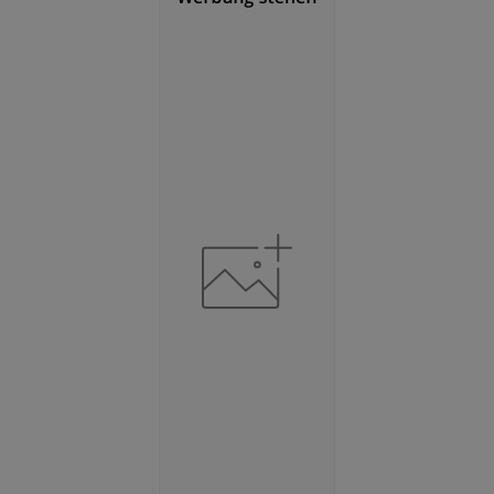
(Landkreis / Kreisfreie Stadt)
2
845,98 km
BESCHÄFTIGUNG
(STAND: 06/2020)
Beschäftigte
(Landkreis / Kreisfreie Stadt)
37.131
Beschäftigtenquote
(Landkreis / Kreisfreie Stadt)
38,12 %
Arbeitslosenquote
(Landkreis / Kreisfreie Stadt)
6,52 %
BESCHÄFTIGTEN- UND ARBEITSLOSENQUOTE
6.52%