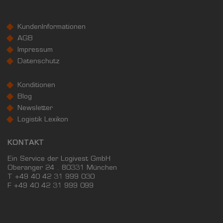
KAUFKRAFT - EURO PRO KOPF
KundenInformationen
Landkreis / Kreisfreie Stadt
22.651 €
Bundesland
AGB
19.876 €
Deutschland
Impressum
20.392 €
Datenschutz
0 €
20.000 €
40.000 €
Konditionen
Blog
WIRTSCHAFTSKRAFT
(STAND: 2018)
Newsletter
Logistik Lexikon
BRUTTOINLANDSPRODUKT
(LANDKREIS / KREISFREIE STADT)
KONTAKT
Ein Service der Logivest GmbH
GESAMT
BIP JE ERWERBSTÄTIGEN
BIP JE EINWOHN
Oberanger 24 . 80331 München
T +49 40 42 31 999 030
2.363.297 Tsd. €
60.118 €
23.940 €
F
+49 40 42 31 999 099
BRUTTOWERTSCHÖPFUNG
(LANDKREIS / KREISFREIE STADT)