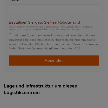
Bestätigen Sie, dass Sie kein Roboter sind.
Das Nachrichtenlimit wurde überschritten. Um weitere Nachrichten zu
senden, müssen wir sicherstellen, dass Sie kein Roboter sind.
Mit dem Absenden dieses Formulars erklären Sie sich damit
einverstanden, dass Ihre Daten zur Bearbeitung Ihres Anliegens
verwendet werden (Weitere Informationen und Widerrufshinweise
finden Sie in der
Datenschutzerklärung
und den
AGB
).
Absenden
Lage und Infrastruktur um dieses
Logistikzentrum