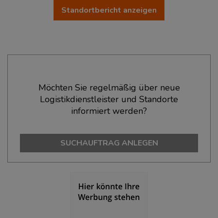
Standortbericht anzeigen
Ökonomische Daten & Fakten
Möchten Sie regelmäßig über neue
Logistikdienstleister und Standorte
BEVÖLKERUNG
(STAND: 12/2019)
informiert werden?
Bevölkerung Gesamt
(Landkreis / Kreisfreie Stadt)
296.582
SUCHAUFTRAG ANLEGEN
Bevölkerungsdichte
(Landkreis / Kreisfreie Stadt)
2
2.019 Einwohner/km
Fläche
(Landkreis / Kreisfreie Stadt)
2
146,86 km