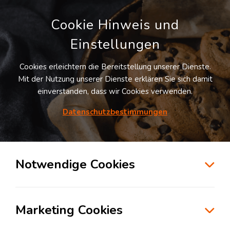
Cookie Hinweis und
Einstellungen
Cookies erleichtern die Bereitstellung unserer Dienste.
Mit der Nutzung unserer Dienste erklären Sie sich damit
einverstanden, dass wir Cookies verwenden.
Möchten Sie diesen Suchauftrag
speichern und automatisch über neue
Datenschutzbestimmungen
Standorte informiert werden?
SUCHAUFTRAG ANLEGEN
Notwendige Cookies
Logistikdienstleister für Luft-/Seefracht &
Exportabwicklung in der Branche
Marketing Cookies
Konsumgüterindustrie in Augsburg