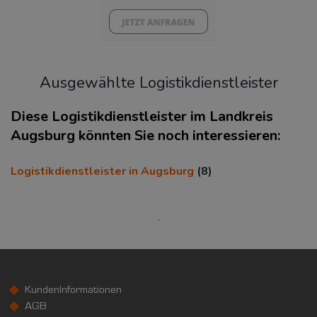
Ausgewählte Logistikdienstleister
Diese Logistikdienstleister im Landkreis
Augsburg könnten Sie noch interessieren:
KAUFKRAFT
(STAND: 2018)
Logistikdienstleister in Augsburg
(8)
Euro pro Kopf
(Landkreis / Kreisfreie Stadt)
20.053 €
Kaufkraftindex
(Landkreis / Kreisfreie Stadt)
87,57
KundenInformationen
KAUFKRAFT - EURO PRO KOPF
AGB