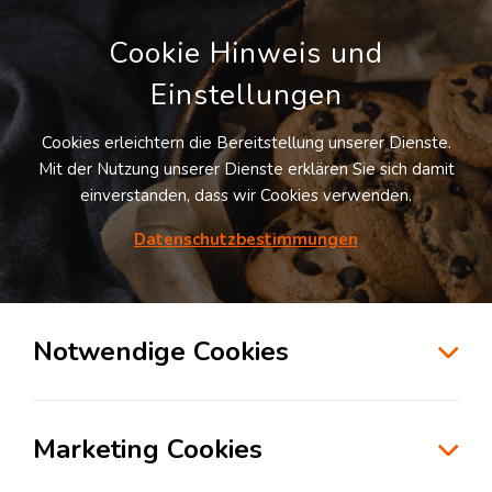
Cookie Hinweis und
Einstellungen
Cookies erleichtern die Bereitstellung unserer Dienste.
Mit der Nutzung unserer Dienste erklären Sie sich damit
einverstanden, dass wir Cookies verwenden.
Möchten Sie diesen Suchauftrag
speichern und automatisch über neue
Datenschutzbestimmungen
Standorte informiert werden?
SUCHAUFTRAG ANLEGEN
Notwendige Cookies
Logistikdienstleister für Transportlogistik
in der Branche Automotive in Neuss
Marketing Cookies
41468
Neuss
, Deutschland