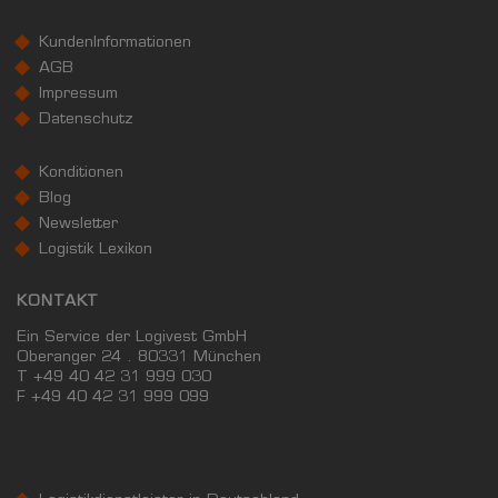
Bundesland
22.233 €
Deutschland
KundenInformationen
25.324 €
AGB
Impressum
0 €
20.000 €
40.000 €
Datenschutz
WIRTSCHAFTSKRAFT
(STAND: 2018)
Konditionen
Blog
BRUTTOINLANDSPRODUKT
Newsletter
(LANDKREIS / KREISFREIE STADT)
Logistik Lexikon
GESAMT
BIP JE ERWERBSTÄTIGEN
BIP JE EINWOH
KONTAKT
17.725.158 Tsd. €
86.011 €
39.371 €
Ein Service der Logivest GmbH
Oberanger 24 . 80331 München
T +49 40 42 31 999 030
BRUTTOWERTSCHÖPFUNG
F
+49 40 42 31 999 099
(LANDKREIS / KREISFREIE STADT)
GESAMT
PRODUZIERENDES GEWERBE
HANDEL U