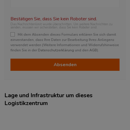
Bestätigen Sie, dass Sie kein Roboter sind.
Das Nachrichtenlimit wurde überschritten. Um weitere Nachrichten zu
senden, müssen wir sicherstellen, dass Sie kein Roboter sind.
Mit dem Absenden dieses Formulars erklären Sie sich damit
einverstanden, dass Ihre Daten zur Bearbeitung Ihres Anliegens
verwendet werden (Weitere Informationen und Widerrufshinweise
finden Sie in der
Datenschutzerklärung
und den
AGB
).
Absenden
Lage und Infrastruktur um dieses
Logistikzentrum