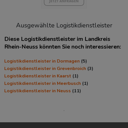
Ausgewählte Logistikdienstleister
Diese Logistikdienstleister im Landkreis
Rhein-Neuss könnten Sie noch interessieren:
KAUFKRAFT
(STAND: 2018)
Logistikdienstleister in Dormagen
(5)
Euro pro Kopf
Logistikdienstleister in Grevenbroich
(3)
(Landkreis / Kreisfreie Stadt)
Logistikdienstleister in Kaarst
(1)
25.324 €
Logistikdienstleister in Meerbusch
(1)
Kaufkraftindex
Logistikdienstleister in Neuss
(11)
(Landkreis / Kreisfreie Stadt)
110,59
KAUFKRAFT - EURO PRO KOPF
Landkreis / Kreisfreie Stadt
22.651 €