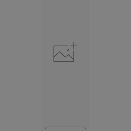
BESCHÄFTIGUNG
(STAND: 06/2020)
Beschäftigte
(Landkreis / Kreisfreie Stadt)
177.002
Beschäftigtenquote
(Landkreis / Kreisfreie Stadt)
39,18 %
Arbeitslosenquote
(Landkreis / Kreisfreie Stadt)
7,49 %
BESCHÄFTIGTEN- UND ARBEITSLOSENQUOTE
7.49%
39%