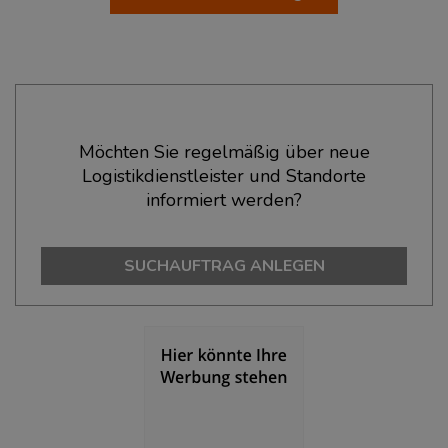
Ökonomische Daten & Fakten
Möchten Sie regelmäßig über neue
Logistikdienstleister und Standorte
BEVÖLKERUNG
(STAND: 12/2019)
informiert werden?
Bevölkerung Gesamt
(Landkreis / Kreisfreie Stadt)
451.730
SUCHAUFTRAG ANLEGEN
Bevölkerungsdichte
(Landkreis / Kreisfreie Stadt)
2
784 Einwohner/km
Fläche
(Landkreis / Kreisfreie Stadt)
2
576,42 km