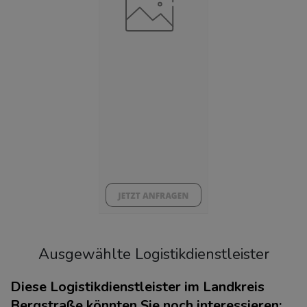
39,74 %
Arbeitslosenquote
(Landkreis / Kreisfreie Stadt)
5,34 %
BESCHÄFTIGTEN- UND ARBEITSLOSENQUOTE
5.34%
39%
Ausgewählte Logistikdienstleister
Diese Logistikdienstleister im Landkreis
Bergstraße könnten Sie noch interessieren: