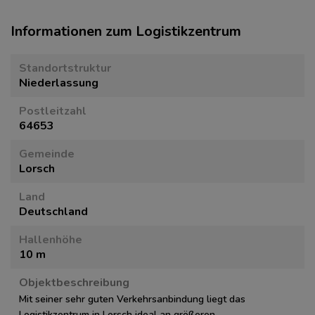
Informationen zum Logistikzentrum
Standortstruktur
Niederlassung
Postleitzahl
64653
Gemeinde
Lorsch
Land
Deutschland
Hallenhöhe
10 m
Objektbeschreibung
Mit seiner sehr guten Verkehrsanbindung liegt das
Logistikzentrum in Lorsch ideal an größeren