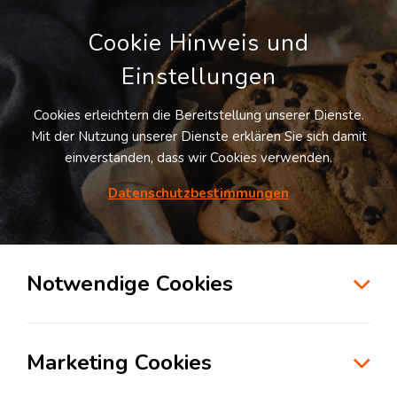
Cookie Hinweis und
Einstellungen
Cookies erleichtern die Bereitstellung unserer Dienste.
Mit der Nutzung unserer Dienste erklären Sie sich damit
einverstanden, dass wir Cookies verwenden.
Möchten Sie diesen Suchauftrag
speichern und automatisch über neue
Datenschutzbestimmungen
Standorte informiert werden?
SUCHAUFTRAG ANLEGEN
Notwendige Cookies
Logistikdienstleister für Value Added
Services in der Branche Industrial in
Marketing Cookies
Lorsch