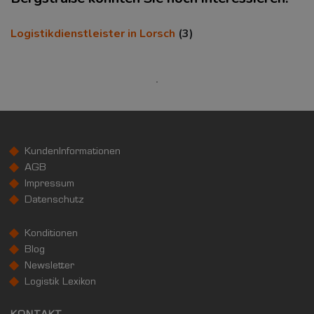
KAUFKRAFT
(STAND: 2018)
Logistikdienstleister in Lorsch
(3)
Euro pro Kopf
(Landkreis / Kreisfreie Stadt)
24.752 €
Kaufkraftindex
(Landkreis / Kreisfreie Stadt)
108,09
KundenInformationen
KAUFKRAFT - EURO PRO KOPF
AGB
Impressum
Landkreis / Kreisfreie Stadt
22.651 €
Datenschutz
Bundesland
23.623 €
Deutschland
Konditionen
24.752 €
Blog
0 €
20.000 €
40.000 €
Newsletter
Logistik Lexikon
WIRTSCHAFTSKRAFT
(STAND: 2018)