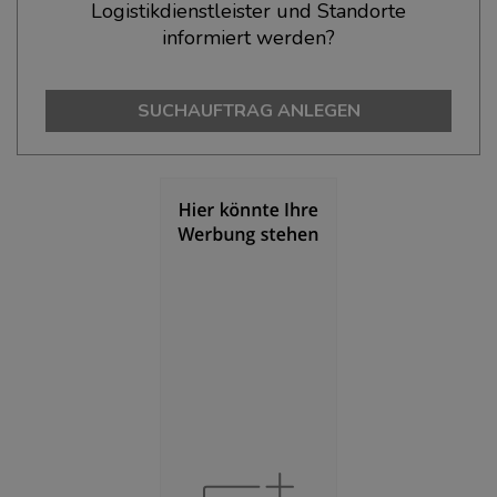
Logistikdienstleister und Standorte
BEVÖLKERUNG
(STAND: 12/2019)
informiert werden?
Bevölkerung Gesamt
(Landkreis / Kreisfreie Stadt)
270.340
SUCHAUFTRAG ANLEGEN
Bevölkerungsdichte
(Landkreis / Kreisfreie Stadt)
2
376 Einwohner/km
Fläche
(Landkreis / Kreisfreie Stadt)
2
719,47 km
BESCHÄFTIGUNG
(STAND: 06/2020)
Beschäftigte
(Landkreis / Kreisfreie Stadt)
107.431
Beschäftigtenquote
(Landkreis / Kreisfreie Stadt)