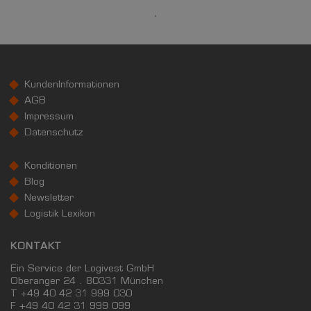
19.781 €
Kaufkraftindex
(Landkreis / Kreisfreie Stadt)
86,38
KundenInformationen
KAUFKRAFT - EURO PRO KOPF
AGB
Impressum
Landkreis / Kreisfreie Stadt
22.651 €
Datenschutz
Bundesland
23.623 €
Deutschland
Konditionen
19.781 €
Blog
0 €
20.000 €
40.000 €
Newsletter
Logistik Lexikon
WIRTSCHAFTSKRAFT
(STAND: 2018)
KONTAKT
BRUTTOINLANDSPRODUKT
Ein Service der Logivest GmbH
(LANDKREIS / KREISFREIE STADT)
Oberanger 24 . 80331 München
T +49 40 42 31 999 030
F
+49 40 42 31 999 099