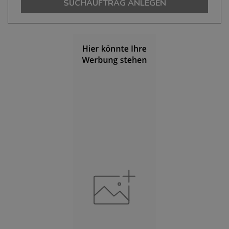
SUCHAUFTRAG ANLEGEN
Bevölkerungsdichte
(Landkreis / Kreisfreie Stadt)
2
1.893 Einwohner/km
Fläche
(Landkreis / Kreisfreie Stadt)
2
106,8 km
BESCHÄFTIGUNG
(STAND: 06/2020)
Beschäftigte
(Landkreis / Kreisfreie Stadt)
74.162
Beschäftigtenquote
(Landkreis / Kreisfreie Stadt)
36,69 %
Arbeitslosenquote
(Landkreis / Kreisfreie Stadt)
10,92 %