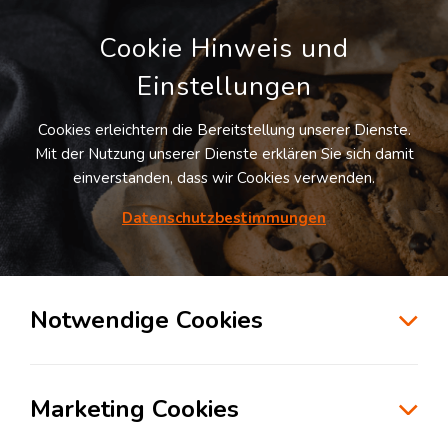
Cookie Hinweis und
Einstellungen
Cookies erleichtern die Bereitstellung unserer Dienste.
Mit der Nutzung unserer Dienste erklären Sie sich damit
einverstanden, dass wir Cookies verwenden.
Möchten Sie diesen Suchauftrag
speichern und automatisch über neue
Datenschutzbestimmungen
Standorte informiert werden?
SUCHAUFTRAG ANLEGEN
Notwendige Cookies
Logistikdienstleister für Kontraktlogistik in
der Branche Automotive in Kassel
Marketing Cookies
34123
Kassel
, Deutschland