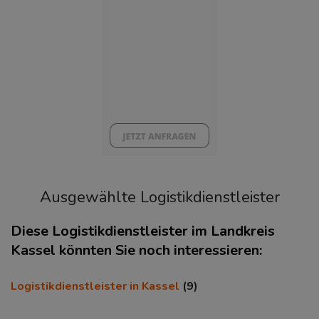
BESCHÄFTIGTEN- UND ARBEITSLOSENQUOTE
10.92%
36%
Ausgewählte Logistikdienstleister
Diese Logistikdienstleister im Landkreis
Kassel könnten Sie noch interessieren:
KAUFKRAFT
(STAND: 2018)
Logistikdienstleister in Kassel
(9)
Euro pro Kopf
(Landkreis / Kreisfreie Stadt)