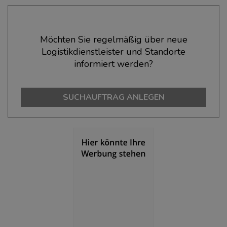
Ökonomische Daten & Fakten
Möchten Sie regelmäßig über neue
Logistikdienstleister und Standorte
BEVÖLKERUNG
(STAND: 12/2019)
informiert werden?
Bevölkerung Gesamt
(Landkreis / Kreisfreie Stadt)
132.881
SUCHAUFTRAG ANLEGEN
Bevölkerungsdichte
(Landkreis / Kreisfreie Stadt)
2
109 Einwohner/km
Fläche
(Landkreis / Kreisfreie Stadt)
2
1.213,85 km
BESCHÄFTIGUNG
(STAND: 06/2020)
Beschäftigte
(Landkreis / Kreisfreie Stadt)