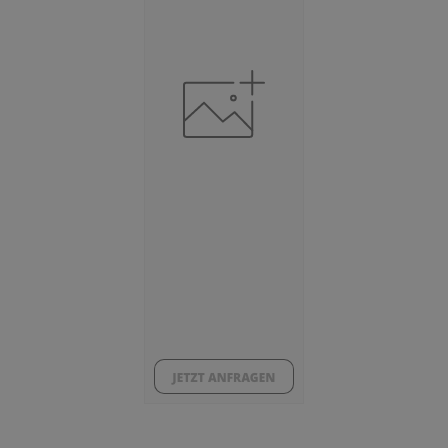
57.649
Beschäftigtenquote
(Landkreis / Kreisfreie Stadt)
43,38 %
Arbeitslosenquote
(Landkreis / Kreisfreie Stadt)
2,55 %
BESCHÄFTIGTEN- UND ARBEITSLOSENQUOTE
2.55%
43%