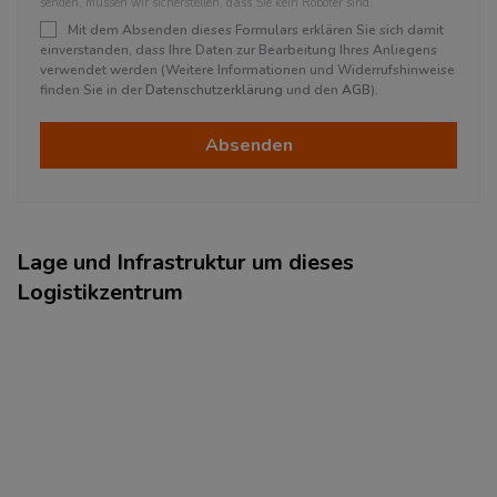
senden, müssen wir sicherstellen, dass Sie kein Roboter sind.
Mit dem Absenden dieses Formulars erklären Sie sich damit
einverstanden, dass Ihre Daten zur Bearbeitung Ihres Anliegens
verwendet werden (Weitere Informationen und Widerrufshinweise
finden Sie in der
Datenschutzerklärung
und den
AGB
).
Absenden
Lage und Infrastruktur um dieses
Logistikzentrum