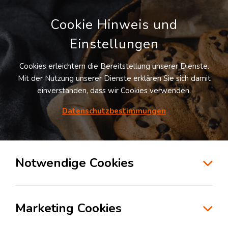
Cookie Hinweis und
Einstellungen
Cookies erleichtern die Bereitstellung unserer Dienste.
Mit der Nutzung unserer Dienste erklären Sie sich damit
einverstanden, dass wir Cookies verwenden.
Möchten Sie diesen Suchauftrag
speichern und automatisch über neue
Datenschutzbestimmungen
Standorte informiert werden?
SUCHAUFTRAG ANLEGEN
Notwendige Cookies
Logistikdienstleister für Fulfillment in der
Branche Automotive in Großmehring
Marketing Cookies
85098
Großmehring
, Deutschland